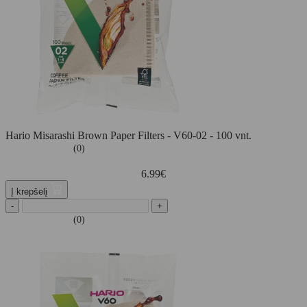
Hario Misarashi Brown Paper Filters - V60-02 - 100 vnt.
(0)
6.99
€
Į krepšelį
-
+
(0)