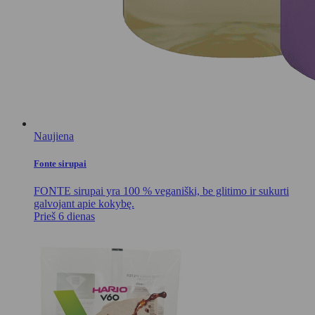
Naujiena
Fonte sirupai
FONTE sirupai yra 100 % veganiški, be glitimo ir sukurti
galvojant apie kokybę.
Prieš 6 dienas