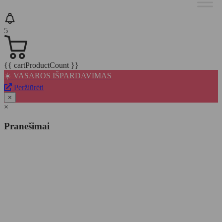
5
{{ cartProductCount }}
☀️ VASAROS IŠPARDAVIMAS
Peržiūrėti
×
×
Pranešimai