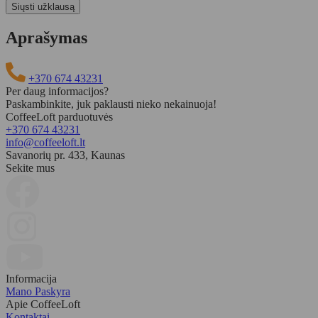
Aprašymas
+370 674 43231
Per daug informacijos?
Paskambinkite, juk paklausti nieko nekainuoja!
CoffeeLoft parduotuvės
+370 674 43231
info@coffeeloft.lt
Savanorių pr. 433, Kaunas
Sekite mus
Informacija
Mano Paskyra
Apie CoffeeLoft
Kontaktai