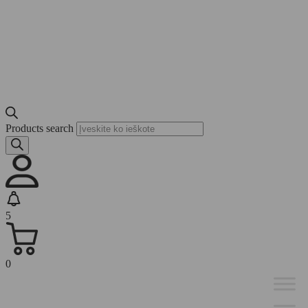
Products search
5
0