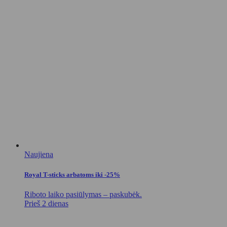
Naujiena
Royal T-sticks arbatoms iki -25%
Riboto laiko pasiūlymas – paskubėk.
Prieš 2 dienas