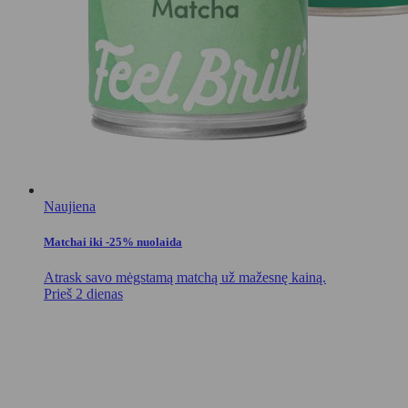
Naujiena
Matchai iki -25% nuolaida
Atrask savo mėgstamą matchą už mažesnę kainą.
Prieš 2 dienas