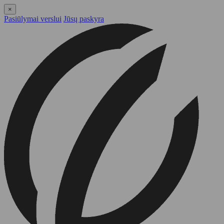
×
Pasiūlymai verslui
Jūsų paskyra