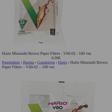
Hario Misarashi Brown Paper Filters - V60-02 - 100 vnt.
6.99
€
Pagrindinis
›
Barista
›
Gamintojai
›
Hario
›
Hario Misarashi Brown
Paper Filters – V60-02 – 100 vnt.