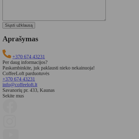
Aprašymas
+370 674 43231
Per daug informacijos?
Paskambinkite, juk paklausti nieko nekainuoja!
CoffeeLoft parduotuvės
+370 674 43231
info@coffeeloft.lt
Savanorių pr. 433, Kaunas
Sekite mus