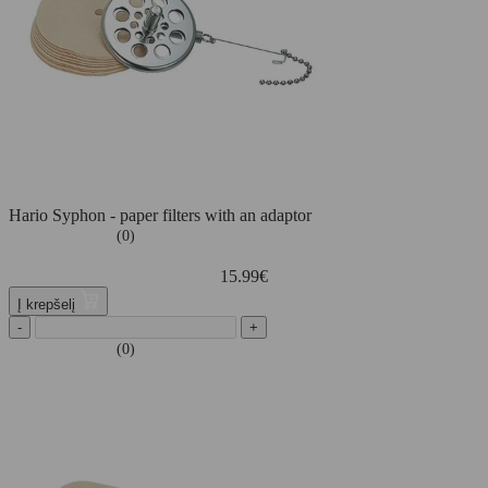
Hario Syphon - paper filters with an adaptor
(0)
15.99
€
Į krepšelį
-
+
(0)