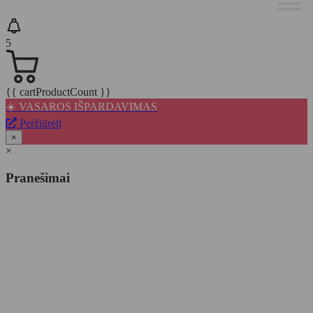
5
{{ cartProductCount }}
☀️ VASAROS IŠPARDAVIMAS
Peržiūrėti
×
×
Pranešimai