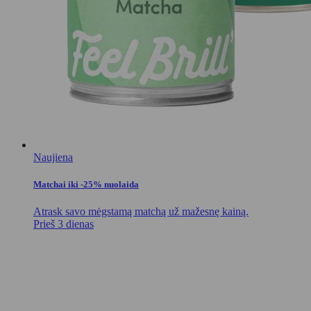
Naujiena
Matchai iki -25% nuolaida
Atrask savo mėgstamą matchą už mažesnę kainą.
Prieš 3 dienas