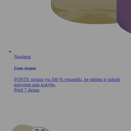
Naujiena
Fonte sirupai
FONTE sirupai yra 100 % veganiški, be glitimo ir sukurti
galvojant apie kokybę.
Prieš 7 dienas