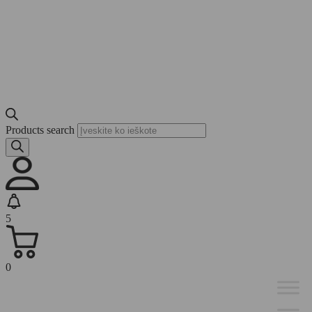
Products search
5
0