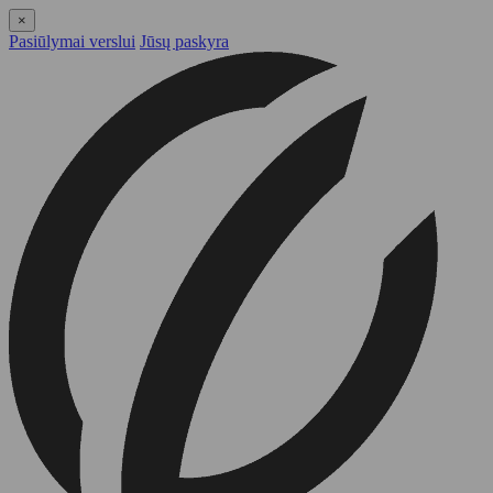
×
Pasiūlymai verslui
Jūsų paskyra