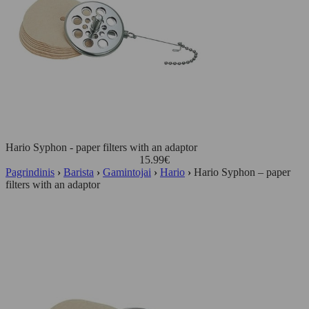
Hario Syphon - paper filters with an adaptor
15.99
€
Pagrindinis
›
Barista
›
Gamintojai
›
Hario
›
Hario Syphon – paper
filters with an adaptor