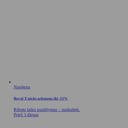
Naujiena
Royal T-sticks arbatoms iki -25%
Riboto laiko pasiūlymas – paskubėk.
Prieš 3 dienas