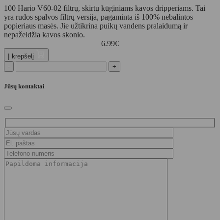
100 Hario V60-02 filtrų, skirtų kūginiams kavos dripperiams. Tai
yra rudos spalvos filtrų versija, pagaminta iš 100% nebalintos
popieriaus masės. Jie užtikrina puikų vandens pralaidumą ir
nepažeidžia kavos skonio.
6.99
€
Į krepšelį
-
+
Jūsų kontaktai