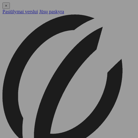
×
Pasiūlymai verslui
Jūsų paskyra