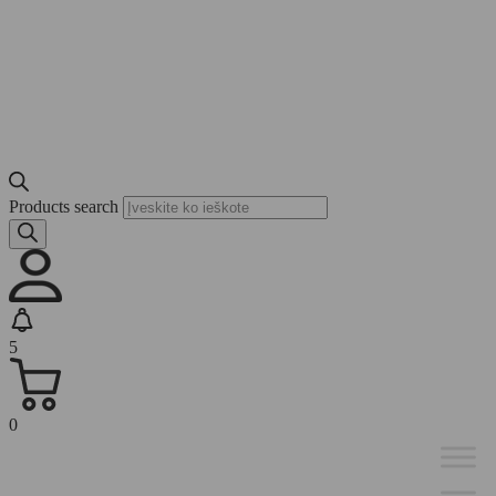
Products search
5
0