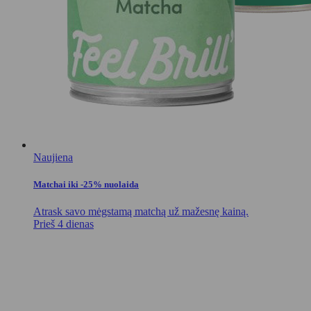
Naujiena
Matchai iki -25% nuolaida
Atrask savo mėgstamą matchą už mažesnę kainą.
Prieš 4 dienas