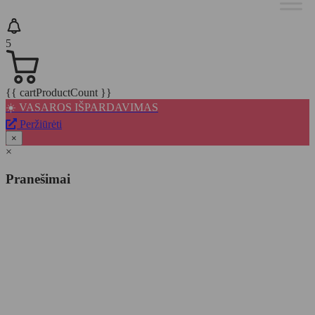
5
{{ cartProductCount }}
☀️ VASAROS IŠPARDAVIMAS
Peržiūrėti
×
×
Pranešimai