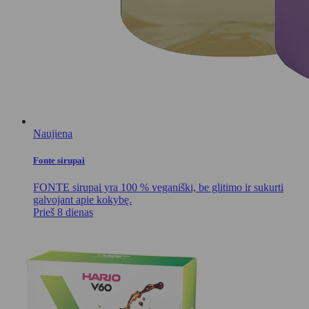
Naujiena
Fonte sirupai
FONTE sirupai yra 100 % veganiški, be glitimo ir sukurti
galvojant apie kokybę.
Prieš 8 dienas