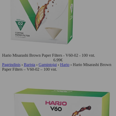
Hario Misarashi Brown Paper Filters - V60-02 - 100 vnt.
6.99
€
Pagrindinis
›
Barista
›
Gamintojai
›
Hario
›
Hario Misarashi Brown
Paper Filters – V60-02 – 100 vnt.