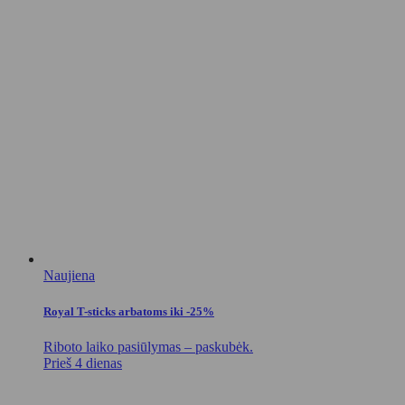
Naujiena
Royal T-sticks arbatoms iki -25%
Riboto laiko pasiūlymas – paskubėk.
Prieš 4 dienas