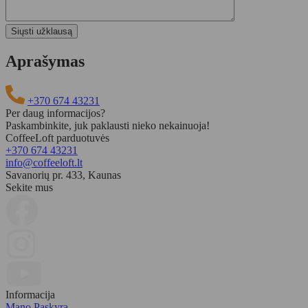
Aprašymas
+370 674 43231
Per daug informacijos?
Paskambinkite, juk paklausti nieko nekainuoja!
CoffeeLoft parduotuvės
+370 674 43231
Klientų atsiliepimai
info@coffeeloft.lt
Savanorių pr. 433, Kaunas
Hario Misarashi Brown Paper Filters - V60-02 - 100 vnt.
Sekite mus
Vida Zajankauskienė
Rating: 5/5
Hario Misarashi Brown Paper Filters - V60-02 - 100 vnt.
Sat Oct 11 2025 04:19:14 GMT+0000 (Coordinated Universal Time)
Informacija
Mano Paskyra