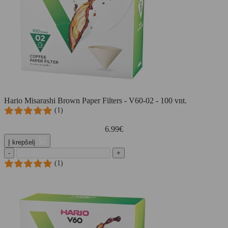
Hario Misarashi Brown Paper Filters - V60-02 - 100 vnt.
(1)
6.99
€
Į krepšelį
-
+
(1)