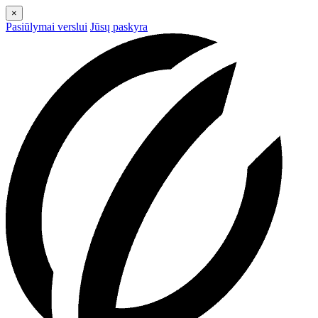
×
Pasiūlymai verslui
Jūsų paskyra