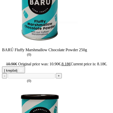
BARÚ Fluffy Marshmallow Chocolate Powder 250g
(0)
10.90
€
Original price was: 10.90€.
8.18
€
Current price is: 8.18€.
Į krepšelį
-
+
(0)