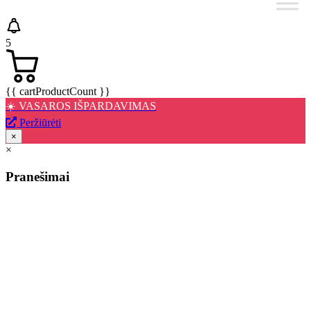
5
{{ cartProductCount }}
☀️ VASAROS IŠPARDAVIMAS
Peržiūrėti
×
×
Pranešimai