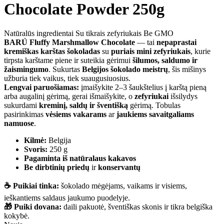
Chocolate Powder 250g
Natūralūs ingredientai
Su tikrais zefyriukais
Be GMO
BARÚ Fluffy Marshmallow Chocolate
— tai
nepaprastai
kremiškas karštas šokoladas
su
puriais mini zefyriukais
, kurie
tirpsta karštame piene ir suteikia gėrimui
šilumos, saldumo ir
žaismingumo
. Sukurtas
Belgijos šokolado meistrų
, šis mišinys
užburia tiek vaikus, tiek suaugusiuosius.
Lengvai paruošiamas:
įmaišykite 2–3 šaukštelius į karštą pieną
arba augalinį gėrimą, gerai išmaišykite, o
zefyriukai
išsilydys
sukurdami
kreminį, saldų ir šventišką
gėrimą. Tobulas
pasirinkimas
vėsiems vakarams
ar
jaukiems savaitgaliams
namuose
.
Kilmė:
Belgija
Svoris:
250 g
Pagaminta iš natūralaus kakavos
Be dirbtinių priedų
ir
konservantų
☕ Puikiai tinka:
šokolado mėgėjams, vaikams ir visiems,
ieškantiems saldaus jaukumo puodelyje.
🎁 Puiki dovana:
daili pakuotė, šventiškas skonis ir tikra belgiška
kokybė.