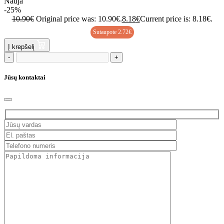
Nauja
-25%
10.90
€
Original price was: 10.90€.
8.18
€
Current price is: 8.18€.
Sutaupote
2.72
€
Į krepšelį
-
+
Jūsų kontaktai