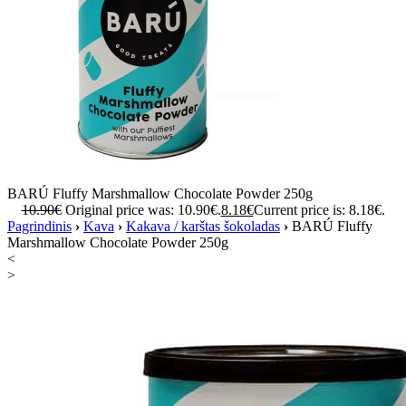
BARÚ Fluffy Marshmallow Chocolate Powder 250g
10.90
€
Original price was: 10.90€.
8.18
€
Current price is: 8.18€.
Pagrindinis
›
Kava
›
Kakava / karštas šokoladas
›
BARÚ Fluffy
Marshmallow Chocolate Powder 250g
<
>