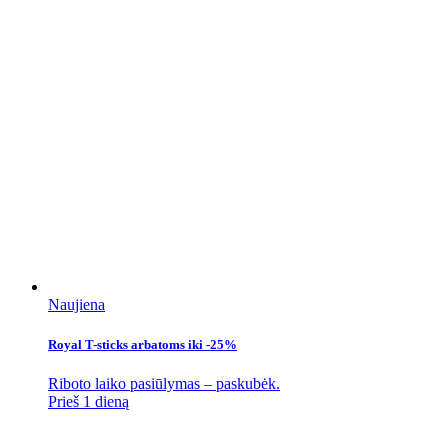
Naujiena
Royal T-sticks arbatoms iki -25%
Riboto laiko pasiūlymas – paskubėk.
Prieš 1 dieną