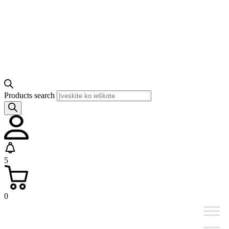
Products search
5
0