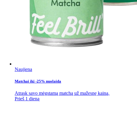
Naujiena
Matchai iki -25% nuolaida
Atrask savo mėgstamą matchą už mažesnę kainą.
Prieš 1 dieną