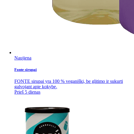
Naujiena
Fonte sirupai
FONTE sirupai yra 100 % veganiški, be glitimo ir sukurti
galvojant apie kokybę.
Prieš 5 dienas