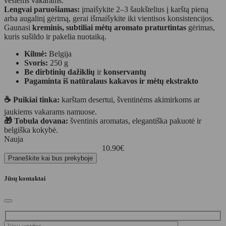
vėsiems vakarams.
Lengvai paruošiamas:
įmaišykite 2–3 šaukštelius į karštą pieną
arba augalinį gėrimą, gerai išmaišykite iki vientisos konsistencijos.
Gaunasi
kreminis, subtiliai mėtų aromato praturtintas
gėrimas,
kuris sušildo ir pakelia nuotaiką.
Kilmė:
Belgija
Svoris:
250 g
Be dirbtinių dažiklių
ir
konservantų
Pagaminta iš natūralaus kakavos ir mėtų ekstrakto
☕ Puikiai tinka:
karštam desertui, šventinėms akimirkoms ar
jaukiems vakarams namuose.
🎁 Tobula dovana:
šventinis aromatas, elegantiška pakuotė ir
belgiška kokybė.
Nauja
10.90
€
Praneškite kai bus prekyboje
Jūsų kontaktai