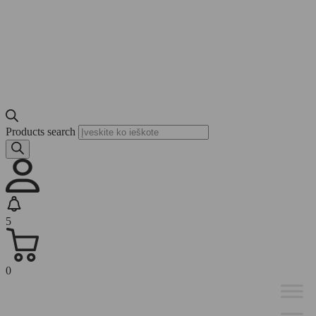
Products search
5
0