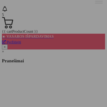
5
{{ cartProductCount }}
☀️ VASAROS IŠPARDAVIMAS
Peržiūrėti
×
×
Pranešimai