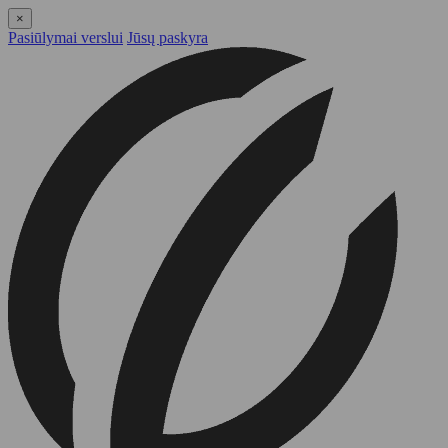
×
Pasiūlymai verslui
Jūsų paskyra