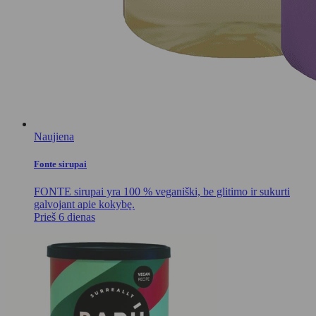
Naujiena
Fonte sirupai
FONTE sirupai yra 100 % veganiški, be glitimo ir sukurti
galvojant apie kokybę.
Prieš 6 dienas