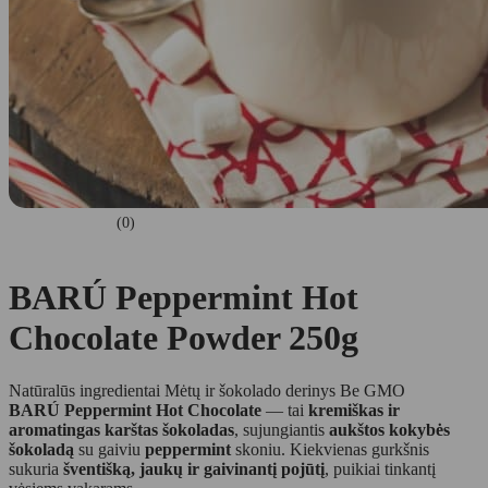
(0)
BARÚ Peppermint Hot
Chocolate Powder 250g
Natūralūs ingredientai
Mėtų ir šokolado derinys
Be GMO
BARÚ Peppermint Hot Chocolate
— tai
kremiškas ir
aromatingas karštas šokoladas
, sujungiantis
aukštos kokybės
šokoladą
su gaiviu
peppermint
skoniu. Kiekvienas gurkšnis
sukuria
šventišką, jaukų ir gaivinantį pojūtį
, puikiai tinkantį