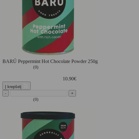
BARÚ Peppermint Hot Chocolate Powder 250g
(0)
10.90
€
Į krepšelį
-
+
(0)