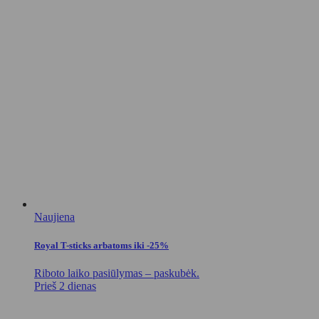
Naujiena
Royal T-sticks arbatoms iki -25%
Riboto laiko pasiūlymas – paskubėk.
Prieš 2 dienas