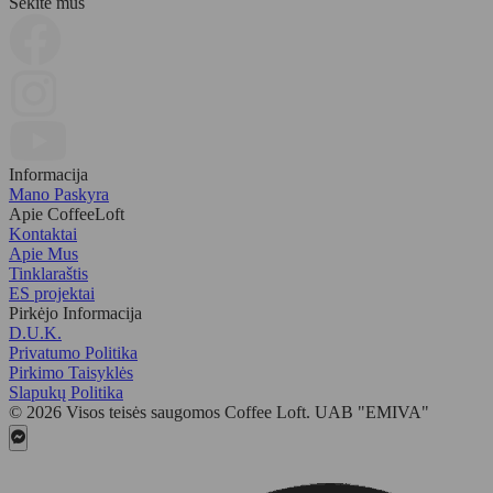
Sekite mus
Informacija
Mano Paskyra
Apie CoffeeLoft
Kontaktai
Apie Mus
Tinklaraštis
ES projektai
Pirkėjo Informacija
D.U.K.
Privatumo Politika
Pirkimo Taisyklės
Slapukų Politika
© 2026 Visos teisės saugomos Coffee Loft. UAB "EMIVA"