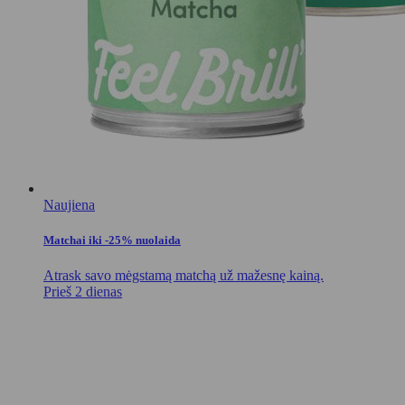
Naujiena
Matchai iki -25% nuolaida
Atrask savo mėgstamą matchą už mažesnę kainą.
Prieš 2 dienas