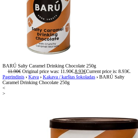
BARÚ Salty Caramel Drinking Chocolate 250g
11.90
€
Original price was: 11.90€.
8.93
€
Current price is: 8.93€.
Pagrindinis
›
Kava
›
Kakava / karštas šokoladas
›
BARÚ Salty
Caramel Drinking Chocolate 250g
<
>