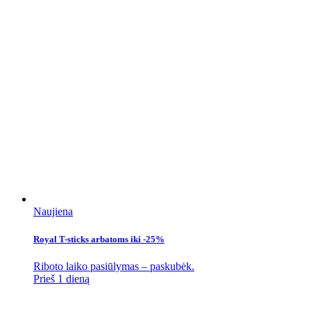
Naujiena
Royal T-sticks arbatoms iki -25%
Riboto laiko pasiūlymas – paskubėk.
Prieš 1 dieną