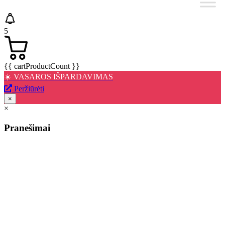
5
{{ cartProductCount }}
☀️ VASAROS IŠPARDAVIMAS
Peržiūrėti
×
×
Pranešimai