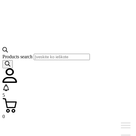
Products search
5
0