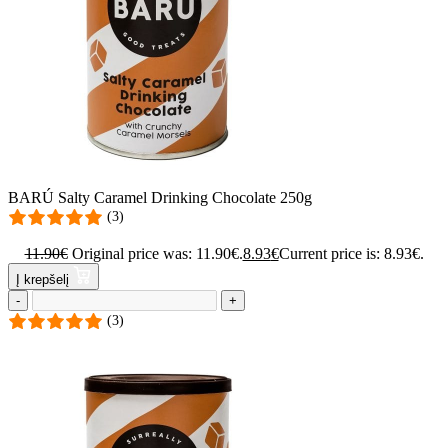
BARÚ Salty Caramel Drinking Chocolate 250g
(3)
11.90
€
Original price was: 11.90€.
8.93
€
Current price is: 8.93€.
Į krepšelį
-
+
(3)