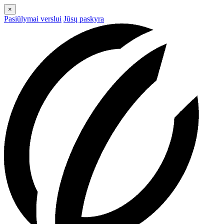
×
Pasiūlymai verslui
Jūsų paskyra