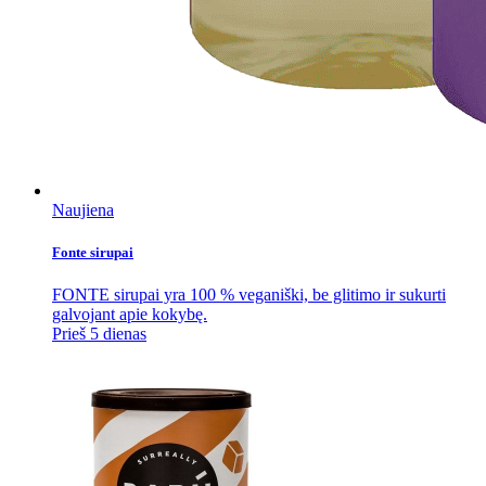
Naujiena
Fonte sirupai
FONTE sirupai yra 100 % veganiški, be glitimo ir sukurti
galvojant apie kokybę.
Prieš 5 dienas