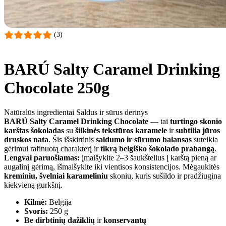
(3)
BARÚ Salty Caramel Drinking
Chocolate 250g
Natūralūs ingredientai
Saldus ir sūrus derinys
BARÚ Salty Caramel Drinking Chocolate
— tai
turtingo skonio
karštas šokoladas
su
šilkinės tekstūros karamele
ir
subtilia jūros
druskos nata
. Šis išskirtinis
saldumo ir sūrumo balansas
suteikia
gėrimui rafinuotą charakterį ir
tikrą belgiško šokolado prabangą
.
Lengvai paruošiamas:
įmaišykite 2–3 šaukštelius į karštą pieną ar
augalinį gėrimą, išmaišykite iki vientisos konsistencijos. Mėgaukitės
kreminiu, švelniai karameliniu
skoniu, kuris sušildo ir pradžiugina
kiekvieną gurkšnį.
Kilmė:
Belgija
Svoris:
250 g
Be dirbtinių dažiklių
ir
konservantų