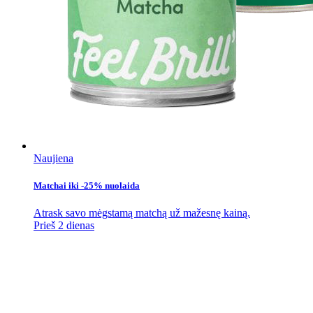
Naujiena
Matchai iki -25% nuolaida
Atrask savo mėgstamą matchą už mažesnę kainą.
Prieš 2 dienas