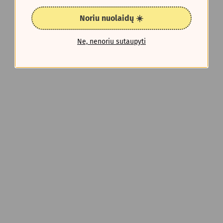
Noriu nuolaidų ☀️
Ne, nenoriu sutaupyti