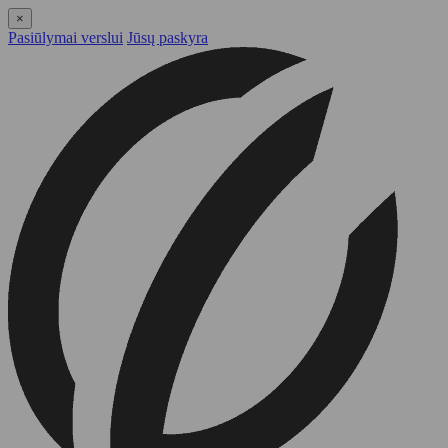
×
Pasiūlymai verslui
Jūsų paskyra