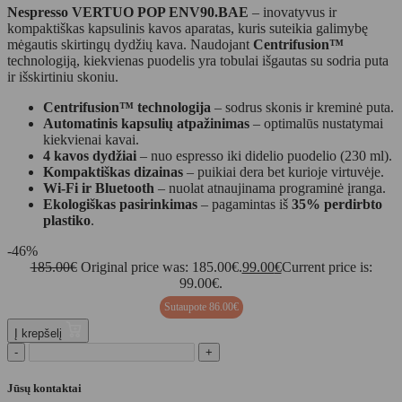
Nespresso VERTUO POP ENV90.BAE
– inovatyvus ir
kompaktiškas kapsulinis kavos aparatas, kuris suteikia galimybę
mėgautis skirtingų dydžių kava. Naudojant
Centrifusion™
technologiją, kiekvienas puodelis yra tobulai išgautas su sodria puta
ir išskirtiniu skoniu.
Centrifusion™ technologija
– sodrus skonis ir kreminė puta.
Automatinis kapsulių atpažinimas
– optimalūs nustatymai
kiekvienai kavai.
4 kavos dydžiai
– nuo espresso iki didelio puodelio (230 ml).
Kompaktiškas dizainas
– puikiai dera bet kurioje virtuvėje.
Wi-Fi ir Bluetooth
– nuolat atnaujinama programinė įranga.
Ekologiškas pasirinkimas
– pagamintas iš
35% perdirbto
plastiko
.
-46%
185.00
€
Original price was: 185.00€.
99.00
€
Current price is:
99.00€.
Sutaupote
86.00
€
Į krepšelį
-
+
Jūsų kontaktai