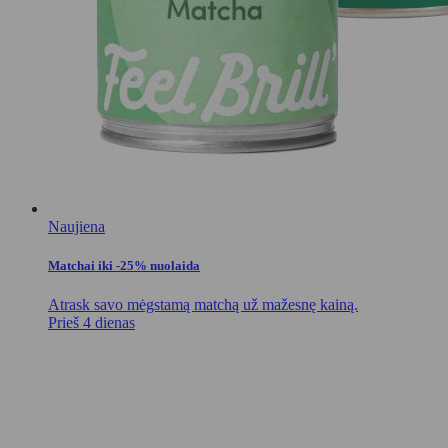
Naujiena
Matchai iki -25% nuolaida
Atrask savo mėgstamą matchą už mažesnę kainą.
Prieš 4 dienas