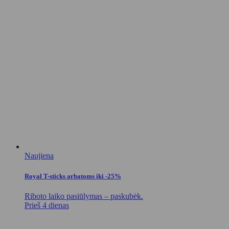
Naujiena
Royal T-sticks arbatoms iki -25%
Riboto laiko pasiūlymas – paskubėk.
Prieš 4 dienas