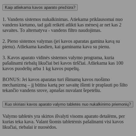
Kaip atliekama kavos aparato priežiūra?
1. Vandens sistemos nukalkinimas. Atiekama priklausomai nuo
vandens kietumo, tad gali reikėti atlikti kas mėnesį ar net kas 2
savaites. To alternatyva - vandens filtro naudojimas.
2. Pieno sistemos valymas (jei kavos aparatas gamina kavą su
pienu). Atliekama kasdien, kai gaminama kava su pienu.
3. Kavos aparato vidinės sistemos valymo programa, kuria
pašalinami riebalų likučiai bei kavos tirščiai. Atliekama kas 100
kavos puodelių arba 1 kg kavos pupelių.
BONUS: Jei kavos aparatas turi išimamą kavos ruošimo
mechanizmą – jį būtina kartą per savaitę išimti ir praplauti po šilto
tekančio vandens srove, apnašas nuvalant šepetėliu.
Kuo skiriasi kavos aparato valymo tabletės nuo nukalkinimo priemonių?
Valymo tabletės yra skirtos išvalyti visoms aparato detalėms, per
kurias teka kava. Valant šiomis tabletėmis pašalinami visi kavos
likučiai, riebalai ir nuosėdos.