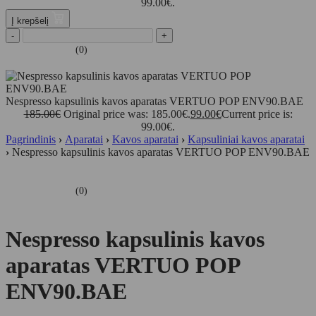
99.00€.
Į krepšelį
-
+
(0)
Nespresso kapsulinis kavos aparatas VERTUO POP ENV90.BAE
185.00
€
Original price was: 185.00€.
99.00
€
Current price is:
99.00€.
Pagrindinis
›
Aparatai
›
Kavos aparatai
›
Kapsuliniai kavos aparatai
›
Nespresso kapsulinis kavos aparatas VERTUO POP ENV90.BAE
(0)
Nespresso kapsulinis kavos
aparatas VERTUO POP
ENV90.BAE