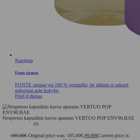
Naujiena
Fonte sirupai
FONTE sirupai yra 100 % veganiški, be glitimo ir sukurti
galvojant apie kokybę.
Prieš 8 dienas
Nespresso kapsulinis kavos aparatas VERTUO POP ENV90.BAE
(0)
185.00
€
Original price was: 185.00€.
99.00
€
Current price is: