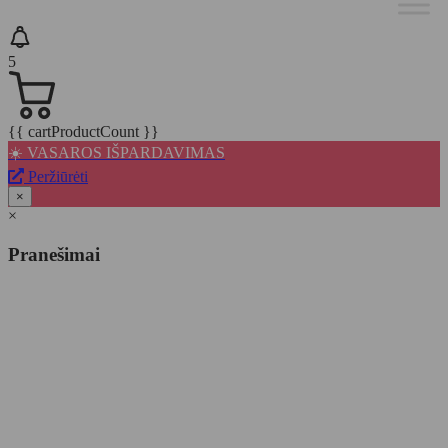
5
{{ cartProductCount }}
☀️ VASAROS IŠPARDAVIMAS
Peržiūrėti
×
×
Pranešimai