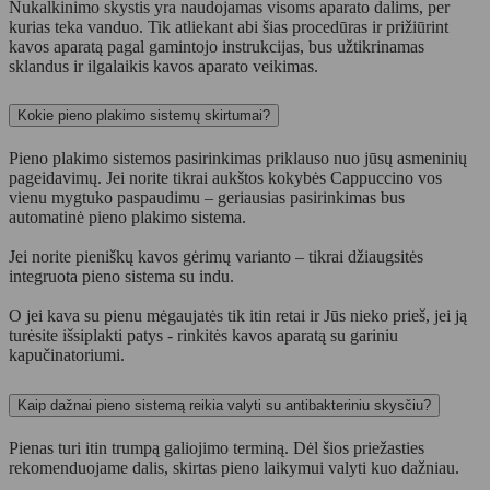
Nukalkinimo skystis yra naudojamas visoms aparato dalims, per
kurias teka vanduo. Tik atliekant abi šias procedūras ir prižiūrint
kavos aparatą pagal gamintojo instrukcijas, bus užtikrinamas
sklandus ir ilgalaikis kavos aparato veikimas.
Kokie pieno plakimo sistemų skirtumai?
Pieno plakimo sistemos pasirinkimas priklauso nuo jūsų asmeninių
pageidavimų. Jei norite tikrai aukštos kokybės Cappuccino vos
vienu mygtuko paspaudimu – geriausias pasirinkimas bus
automatinė pieno plakimo sistema.
Jei norite pieniškų kavos gėrimų varianto – tikrai džiaugsitės
integruota pieno sistema su indu.
O jei kava su pienu mėgaujatės tik itin retai ir Jūs nieko prieš, jei ją
turėsite išsiplakti patys - rinkitės kavos aparatą su gariniu
kapučinatoriumi.
Kaip dažnai pieno sistemą reikia valyti su antibakteriniu skysčiu?
Pienas turi itin trumpą galiojimo terminą. Dėl šios priežasties
rekomenduojame dalis, skirtas pieno laikymui valyti kuo dažniau.