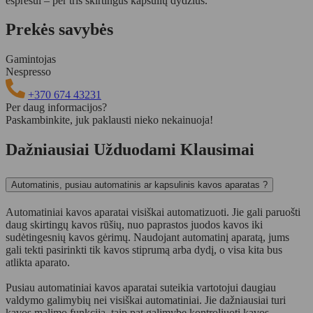
espresui – per tris skirtingus kapsulių dydžius.
Prekės savybės
Gamintojas
Nespresso
+370 674 43231
Per daug informacijos?
Paskambinkite, juk paklausti nieko nekainuoja!
Dažniausiai Užduodami Klausimai
Automatinis, pusiau automatinis ar kapsulinis kavos aparatas ?
Automatiniai kavos aparatai visiškai automatizuoti. Jie gali paruošti
daug skirtingų kavos rūšių, nuo paprastos juodos kavos iki
sudėtingesnių kavos gėrimų. Naudojant automatinį aparatą, jums
gali tekti pasirinkti tik kavos stiprumą arba dydį, o visa kita bus
atlikta aparato.
Pusiau automatiniai kavos aparatai suteikia vartotojui daugiau
valdymo galimybių nei visiškai automatiniai. Jie dažniausiai turi
kavos malimo funkciją, taip pat galimybę kontroliuoti kavos