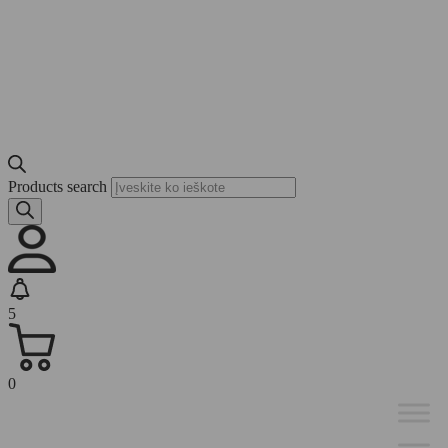
Products search
5
0