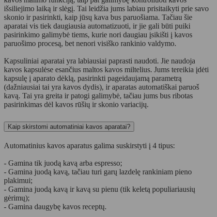
išsiliejimo laiką ir slėgį. Tai leidžia jums labiau prisitaikyti prie savo
skonio ir pasirinkti, kaip jūsų kava bus paruošiama. Tačiau šie
aparatai vis tiek daugiausia automatizuoti, ir jie gali būti puiki
pasirinkimo galimybė tiems, kurie nori daugiau įsikišti į kavos
paruošimo procesą, bet nenori visiško rankinio valdymo.
Kapsuliniai aparatai yra labiausiai paprasti naudoti. Jie naudoja
kavos kapsulėse esančius maltos kavos miltelius. Jums tereikia įdėti
kapsulę į aparato dėklą, pasirinkti pageidaujamą parametrą
(dažniausiai tai yra kavos dydis), ir aparatas automatiškai paruoš
kavą. Tai yra greita ir patogi galimybė, tačiau jums bus ribotas
pasirinkimas dėl kavos rūšių ir skonio variacijų.
Kaip skirstomi automatiniai kavos aparatai?
Automatinius kavos aparatus galima suskirstyti į 4 tipus:
- Gamina tik juodą kavą arba espresso;
- Gamina juodą kavą, tačiau turi garų lazdelę rankiniam pieno
plakimui;
- Gamina juodą kavą ir kavą su pienu (tik keletą populiariausių
gėrimų);
- Gamina daugybę kavos receptų.