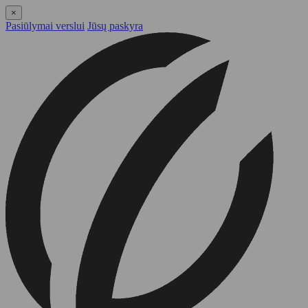
×
Pasiūlymai verslui
Jūsų paskyra