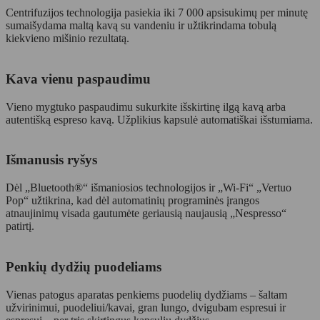
Centrifuzijos technologija pasiekia iki 7 000 apsisukimų per minutę
sumaišydama maltą kavą su vandeniu ir užtikrindama tobulą
kiekvieno mišinio rezultatą.
Kava vienu paspaudimu
Vieno mygtuko paspaudimu sukurkite išskirtinę ilgą kavą arba
autentišką espreso kavą. Užplikius kapsulė automatiškai išstumiama.
Išmanusis ryšys
Dėl „Bluetooth®“ išmaniosios technologijos ir „Wi-Fi“ „Vertuo
Pop“ užtikrina, kad dėl automatinių programinės įrangos
atnaujinimų visada gautumėte geriausią naujausią „Nespresso“
patirtį.
Penkių dydžių puodeliams
Vienas patogus aparatas penkiems puodelių dydžiams – šaltam
užvirinimui, puodeliui/kavai, gran lungo, dvigubam espresui ir