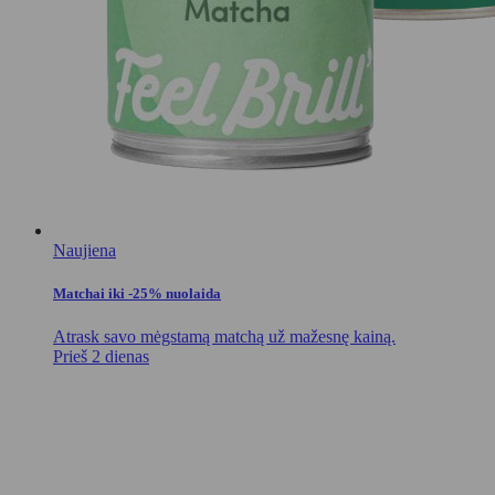
Naujiena
Matchai iki -25% nuolaida
Atrask savo mėgstamą matchą už mažesnę kainą.
Prieš 2 dienas