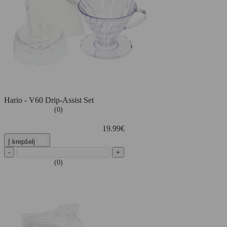
Hario - V60 Drip-Assist Set
(0)
19.99
€
Į krepšelį
-
+
(0)