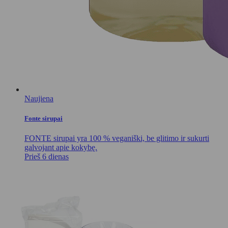
Naujiena
Fonte sirupai
FONTE sirupai yra 100 % veganiški, be glitimo ir sukurti
galvojant apie kokybę.
Prieš 6 dienas