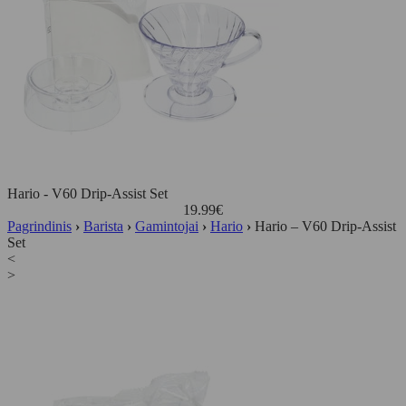
Hario - V60 Drip-Assist Set
19.99
€
Pagrindinis
›
Barista
›
Gamintojai
›
Hario
›
Hario – V60 Drip-Assist
Set
<
>