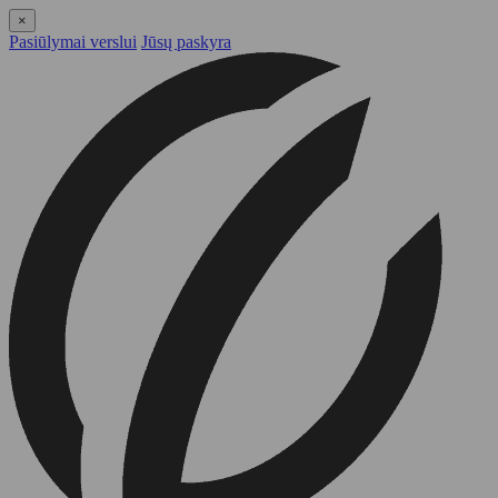
×
Pasiūlymai verslui
Jūsų paskyra