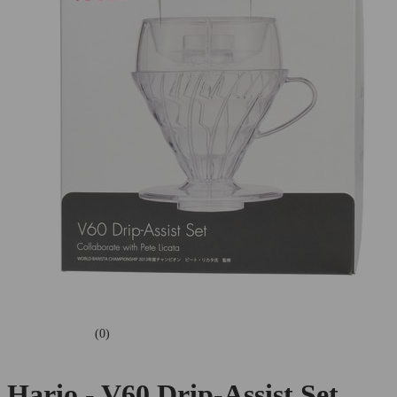
(0)
Hario - V60 Drip-Assist Set