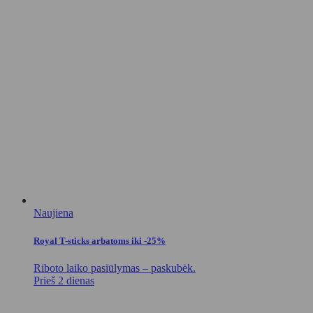
Naujiena
Royal T-sticks arbatoms iki -25%
Riboto laiko pasiūlymas – paskubėk.
Prieš 2 dienas