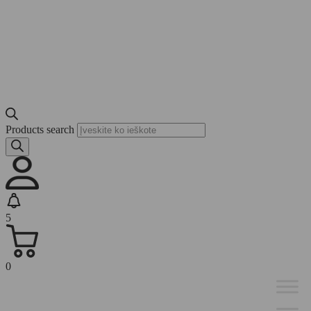
Products search
5
0