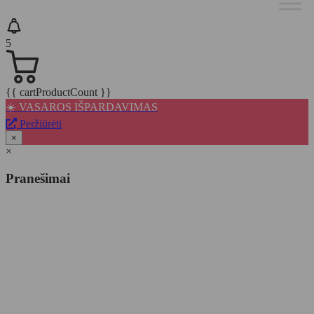
5
{{ cartProductCount }}
☀️ VASAROS IŠPARDAVIMAS
Peržiūrėti
×
×
Pranešimai