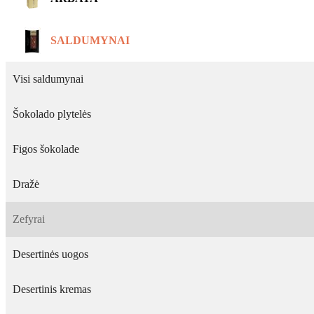
SALDUMYNAI
Visi saldumynai
Šokolado plytelės
Figos šokolade
Dražė
Zefyrai
Desertinės uogos
Desertinis kremas