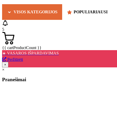
VISOS KATEGORIJOS
POPULIARIAUSI
5
{{ cartProductCount }}
☀️ VASAROS IŠPARDAVIMAS
Peržiūrėti
×
×
Pranešimai