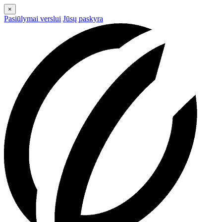
×
Pasiūlymai verslui
Jūsų paskyra