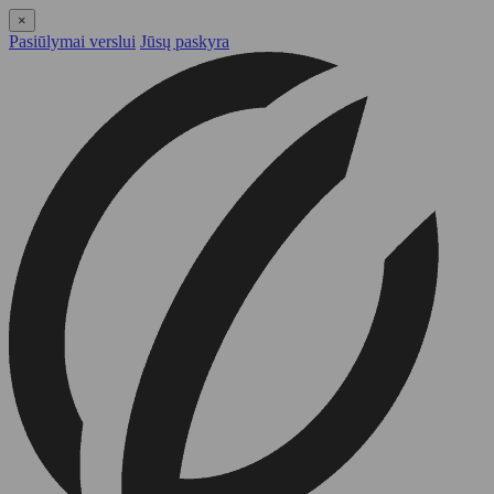
×
Pasiūlymai verslui
Jūsų paskyra