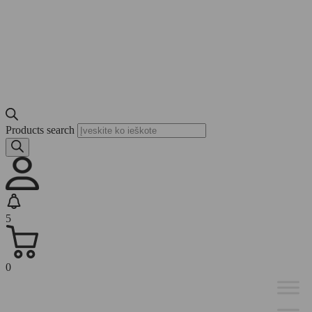
Products search
5
0