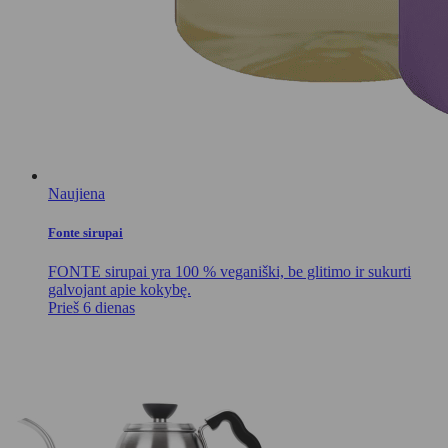
Naujiena
Fonte sirupai
FONTE sirupai yra 100 % veganiški, be glitimo ir sukurti
galvojant apie kokybę.
Prieš 6 dienas