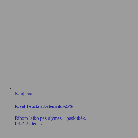
Naujiena
Royal T-sticks arbatoms iki -25%
Riboto laiko pasiūlymas – paskubėk.
Prieš 2 dienas