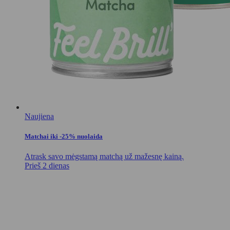
Naujiena
Matchai iki -25% nuolaida
Atrask savo mėgstamą matchą už mažesnę kainą.
Prieš 2 dienas