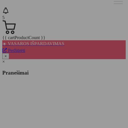
5
{{ cartProductCount }}
☀️ VASAROS IŠPARDAVIMAS
Peržiūrėti
×
×
Pranešimai