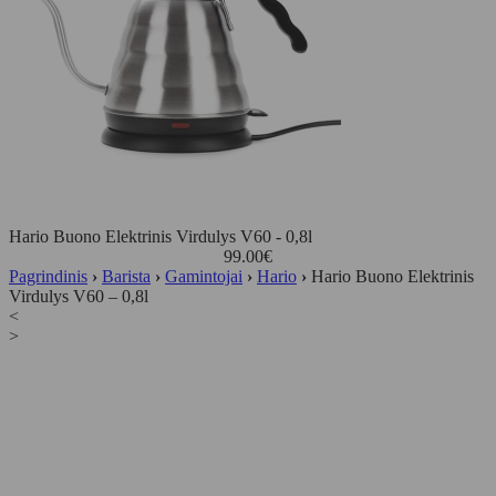
Hario Buono Elektrinis Virdulys V60 - 0,8l
99.00
€
Pagrindinis
›
Barista
›
Gamintojai
›
Hario
›
Hario Buono Elektrinis
Virdulys V60 – 0,8l
<
>