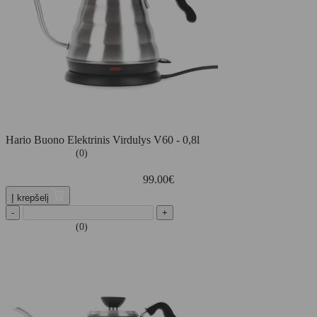
Hario Buono Elektrinis Virdulys V60 - 0,8l
(0)
99.00
€
Į krepšelį
-
+
(0)