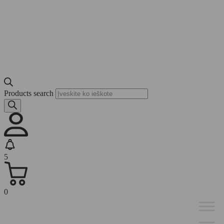
Products search
5
0