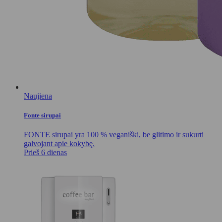
Naujiena
Fonte sirupai
FONTE sirupai yra 100 % veganiški, be glitimo ir sukurti
galvojant apie kokybę.
Prieš 6 dienas