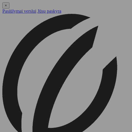
×
Pasiūlymai verslui
Jūsų paskyra