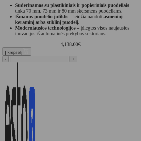
Suderinamas su plastikiniais ir popieriniais puodeliais
–
tinka 70 mm, 73 mm ir 80 mm skersmens puodeliams.
Išmanus puodelio jutiklis
– leidžia naudoti
asmeninį
keraminį arba stiklinį puodelį
.
Moderniausios technologijos
– įdiegtos visos naujausios
inovacijos iš automatinės prekybos sektoriaus.
4,138.00
€
Į krepšelį
-
+