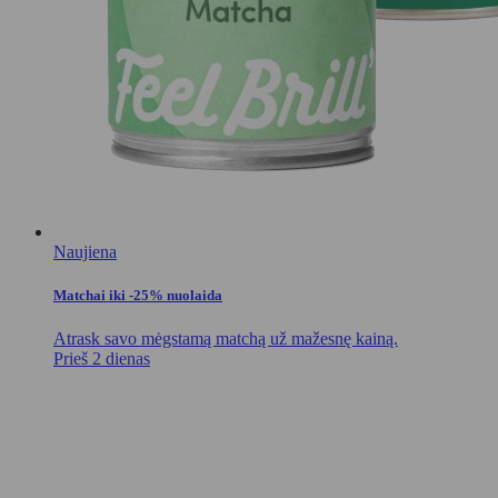
Naujiena
Matchai iki -25% nuolaida
Atrask savo mėgstamą matchą už mažesnę kainą.
Prieš 2 dienas