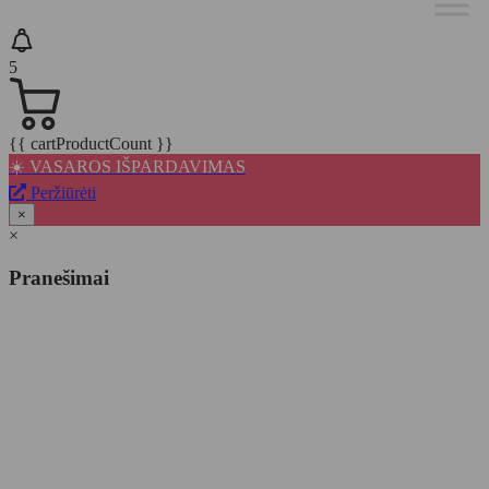
5
{{ cartProductCount }}
☀️ VASAROS IŠPARDAVIMAS
Peržiūrėti
×
×
Pranešimai