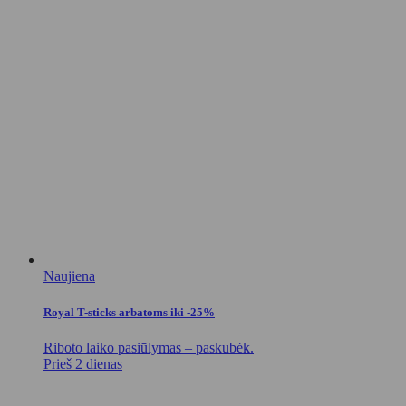
Naujiena
Royal T-sticks arbatoms iki -25%
Riboto laiko pasiūlymas – paskubėk.
Prieš 2 dienas