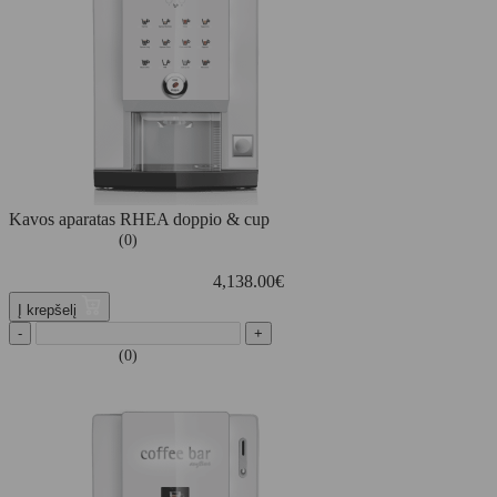
Kavos aparatas RHEA doppio & cup
(0)
4,138.00
€
Į krepšelį
-
+
(0)