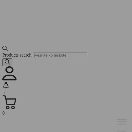
Products search
5
0