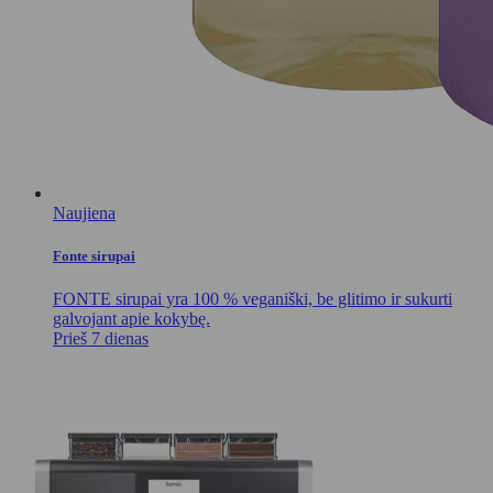
Naujiena
Fonte sirupai
FONTE sirupai yra 100 % veganiški, be glitimo ir sukurti
galvojant apie kokybę.
Prieš 7 dienas