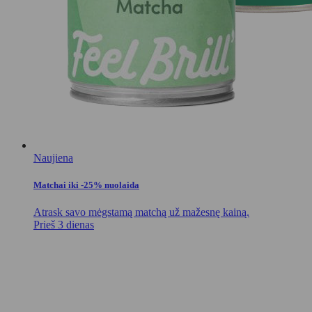
Naujiena
Matchai iki -25% nuolaida
Atrask savo mėgstamą matchą už mažesnę kainą.
Prieš 3 dienas