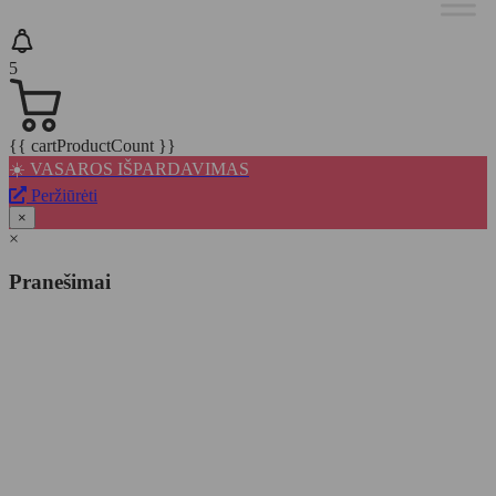
5
{{ cartProductCount }}
☀️ VASAROS IŠPARDAVIMAS
Peržiūrėti
×
×
Pranešimai