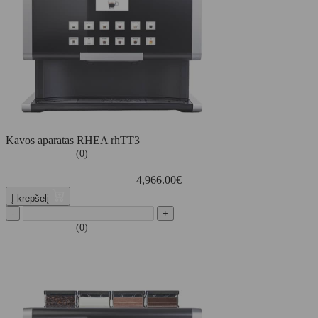
Kavos aparatas RHEA rhTT3
(0)
4,966.00
€
Į krepšelį
-
+
(0)