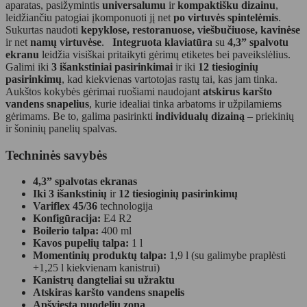
aparatas, pasižymintis
universalumu
ir
kompaktišku dizainu
,
leidžiančiu patogiai įkomponuoti jį net
po virtuvės spintelėmis
.
Sukurtas naudoti
kepyklose, restoranuose, viešbučiuose, kavinėse
ir net
namų virtuvėse
.
Integruota klaviatūra
su
4,3” spalvotu
ekranu
leidžia visiškai pritaikyti gėrimų etiketes bei paveikslėlius.
Galimi iki
3 išankstiniai pasirinkimai
ir iki
12 tiesioginių
pasirinkimų
, kad kiekvienas vartotojas rastų tai, kas jam tinka.
Aukštos kokybės gėrimai ruošiami naudojant
atskirus karšto
vandens snapelius
, kurie idealiai tinka arbatoms ir užpilamiems
gėrimams. Be to, galima pasirinkti
individualų dizainą
– priekinių
ir šoninių panelių spalvas.
Techninės savybės
4,3” spalvotas ekranas
Iki 3 išankstinių
ir
12 tiesioginių pasirinkimų
Variflex 45/36
technologija
Konfigūracija:
E4 R2
Boilerio talpa:
400 ml
Kavos pupelių talpa:
1 l
Momentinių produktų talpa:
1,9 l (su galimybe praplėsti
+1,25 l kiekvienam kanistrui)
Kanistrų dangteliai su užraktu
Atskiras karšto vandens snapelis
Apšviesta puodelių zona