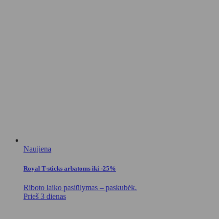
Naujiena
Royal T-sticks arbatoms iki -25%
Riboto laiko pasiūlymas – paskubėk.
Prieš 3 dienas