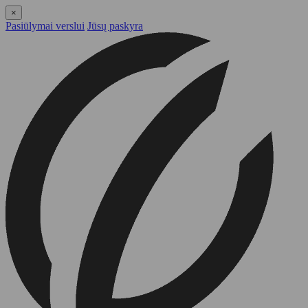
×
Pasiūlymai verslui
Jūsų paskyra