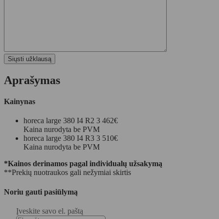
Aprašymas
Kainynas
horeca large 380 I4 R2
3 462€
Kaina nurodyta be PVM
horeca large 380 I4 R3
3 510€
Kaina nurodyta be PVM
*Kainos derinamos pagal individualų užsakymą
**Prekių nuotraukos gali nežymiai skirtis
Noriu gauti pasiūlymą
Įveskite savo el. paštą