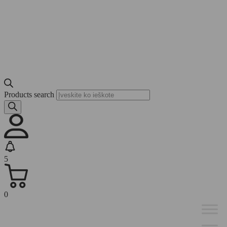
Products search
5
0