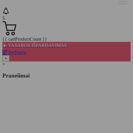
5
{{ cartProductCount }}
☀️ VASAROS IŠPARDAVIMAS
Peržiūrėti
×
×
Pranešimai