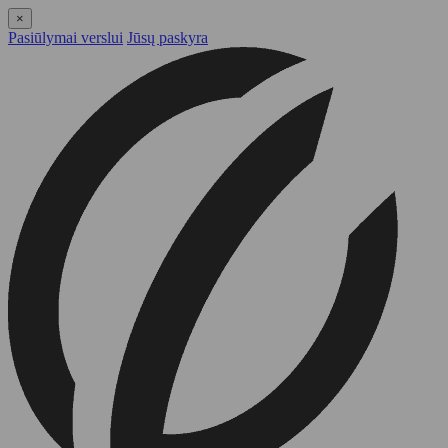
×
Pasiūlymai verslui
Jūsų paskyra