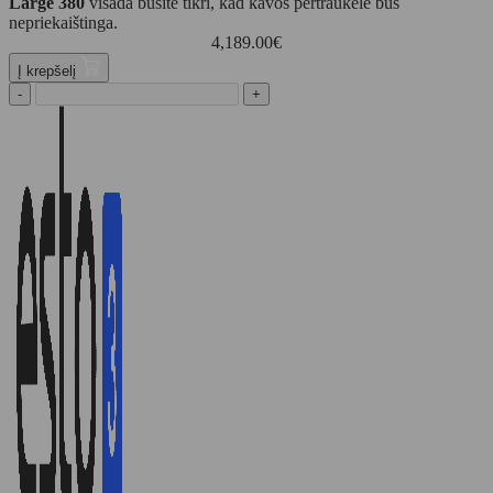
Large 380
visada būsite tikri, kad kavos pertraukėlė bus
nepriekaištinga.
4,189.00
€
Į krepšelį
-
+