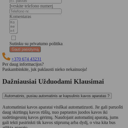
Įveskite telefono numerį
Komentaras
Sutinku su privatumo politika
Gauti pasiūlymą
+370 674 43231
Per daug informacijos?
Paskambinkite, juk paklausti nieko nekainuoja!
Dažniausiai Užduodami Klausimai
Automatinis, pusiau automatinis ar kapsulinis kavos aparatas ?
Automatiniai kavos aparatai visiškai automatizuoti. Jie gali paruošti
daug skirtingų kavos rūšių, nuo paprastos juodos kavos iki
sudėtingesnių kavos gėrimų. Naudojant automatinį aparatą, jums
gali tekti pasirinkti tik kavos stiprumą arba dydį, o visa kita bus
atlikta aparato.