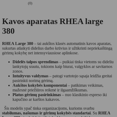
(0)
Kavos aparatas RHEA large
380
RHEA Large 380
– tai aukštos klasės automatinis kavos aparatas,
sukurtas atlaikyti didelius darbo krūvius ir užtikrinti nepriekaištingą
gėrimų kokybę net intensyviausiose aplinkose.
Didelės talpos sprendimas
– puikiai tinka vietoms su dideliu
lankytojų srautu, tokioms kaip biurai, valgyklos ar savitarnos
zonos.
Intuityvus valdymas
– patogi vartotojo sąsaja leidžia greitai
pasirinkti norimą gėrimą.
Aukštos kokybės komponentai
– patikimas veikimas,
mažesnė priežiūros reikmė ir ilgaamžiškumas.
Platus gėrimų pasirinkimas
– nuo klasikinio espreso iki
kapučino ar karštos kakavos.
Šis modelis ypač tinka organizacijoms, kurioms svarbu
stabilumas, našumas ir gėrimų kokybės standartai
. Su
RHEA