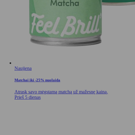
Naujiena
Matchai iki -25% nuolaida
Atrask savo mėgstamą matchą už mažesnę kainą.
Prieš 5 dienas