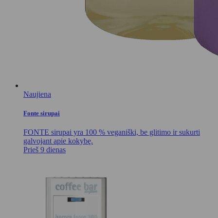
Naujiena
Fonte sirupai
FONTE sirupai yra 100 % veganiški, be glitimo ir sukurti
galvojant apie kokybę.
Prieš 9 dienas