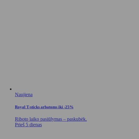
Naujiena
Royal T-sticks arbatoms iki -25%
Riboto laiko pasiūlymas – paskubėk.
Prieš 5 dienas