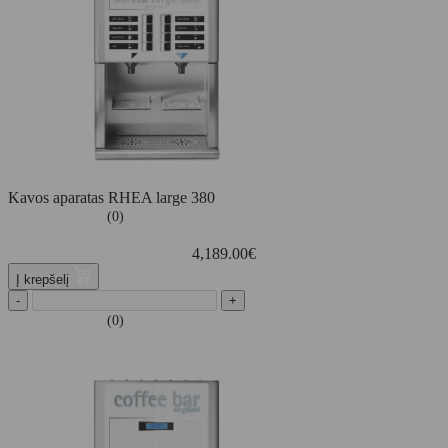
Kavos aparatas RHEA large 380
(0)
4,189.00
€
Į krepšelį
-
+
(0)