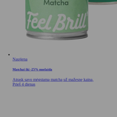
Naujiena
Matchai iki -25% nuolaida
Atrask savo mėgstamą matchą už mažesnę kainą.
Prieš 4 dienas