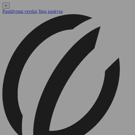
×
Pasiūlymai verslui
Jūsų paskyra