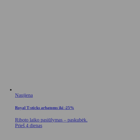
Naujiena
Royal T-sticks arbatoms iki -25%
Riboto laiko pasiūlymas – paskubėk.
Prieš 4 dienas