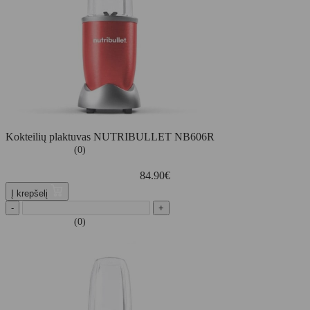
Kokteilių plaktuvas NUTRIBULLET NB606R
(0)
84.90
€
Į krepšelį
-
+
(0)