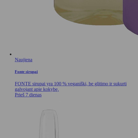
Naujiena
Fonte sirupai
FONTE sirupai yra 100 % veganiški, be glitimo ir sukurti
galvojant apie kokybę.
Prieš 7 dienas