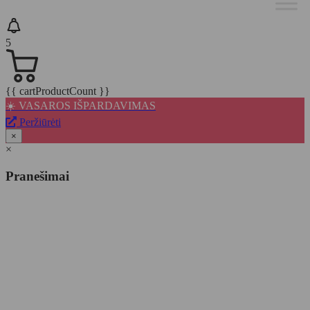
5
{{ cartProductCount }}
☀️ VASAROS IŠPARDAVIMAS
Peržiūrėti
×
×
Pranešimai