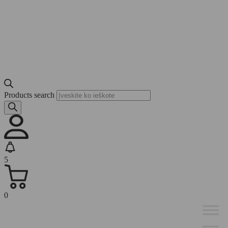
Products search
5
0