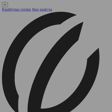
×
Pasiūlymai verslui
Jūsų paskyra