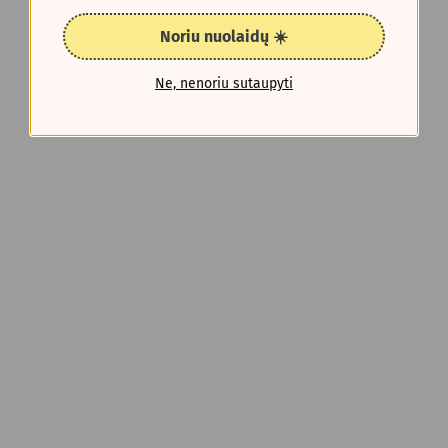
Noriu nuolaidų ☀️
Ne, nenoriu sutaupyti