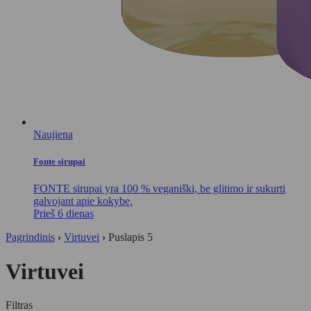
Naujiena
Fonte sirupai
FONTE sirupai yra 100 % veganiški, be glitimo ir sukurti
galvojant apie kokybę.
Prieš 6 dienas
Pagrindinis
›
Virtuvei
›
Puslapis 5
Virtuvei
Filtras