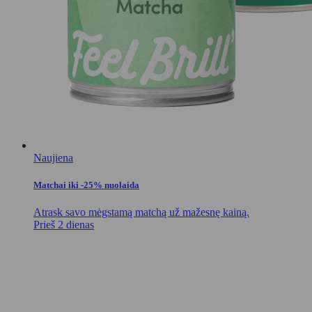
Naujiena
Matchai iki -25% nuolaida
Atrask savo mėgstamą matchą už mažesnę kainą.
Prieš 2 dienas