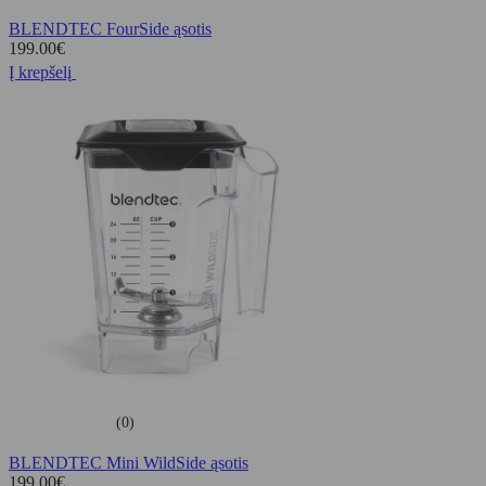
BLENDTEC FourSide ąsotis
199.00
€
Į krepšelį
(0)
BLENDTEC Mini WildSide ąsotis
199.00
€