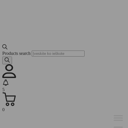
Products search
5
0