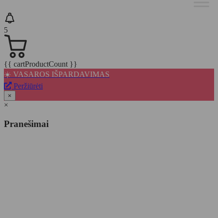
5
{{ cartProductCount }}
☀️ VASAROS IŠPARDAVIMAS
Peržiūrėti
×
×
Pranešimai