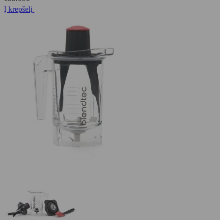
Į krepšelį