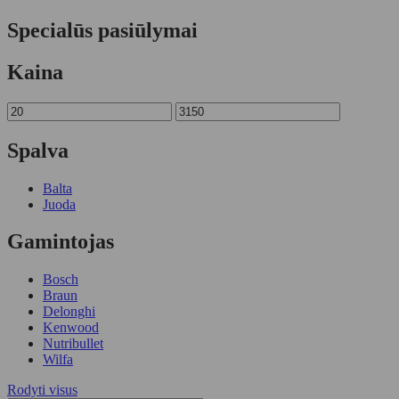
Specialūs pasiūlymai
Kaina
Spalva
Balta
Juoda
Gamintojas
Bosch
Braun
Delonghi
Kenwood
Nutribullet
Wilfa
Rodyti visus