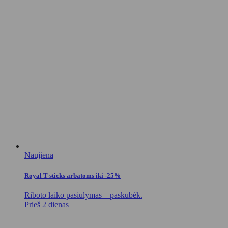
Naujiena
Royal T-sticks arbatoms iki -25%
Riboto laiko pasiūlymas – paskubėk.
Prieš 2 dienas