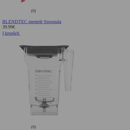
(0)
BLENDTEC mentelė Spoonula
39.99
€
Į krepšelį
(0)