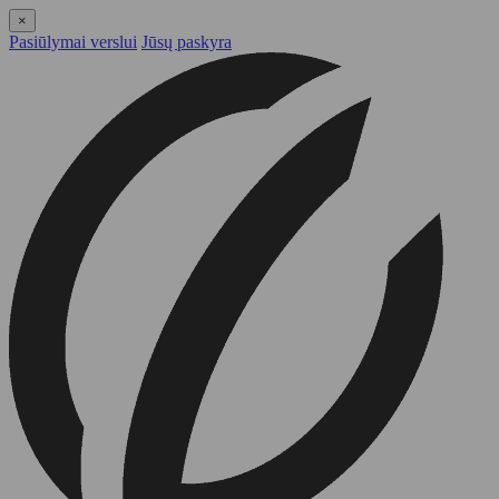
×
Pasiūlymai verslui
Jūsų paskyra