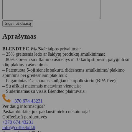
Aprašymas
BLENDTEC
WildSide
talpos privalumai:
– 25% greitesnis ledo ar šaldytų produktų smulkinimas;
– 80% storesni smulkinimo ašmenys ir 10 kartų stipresni palyginti su
kitų plaktuvų ašmenimis;
– Patentuota 5-oji sienelė sukurta didesnėms smulkinimo/ plakimo
apimtims bei greitesniam plakimui;
– Pagamintas iš atsparaus smūgiams kopoliesterio (BPA free);
– Su aiškiai matomais matavimo vienetais;
– Suderinamas su visais Blendtec plaktuvais;
+370 674 43231
Per daug informacijos?
Paskambinkite, juk paklausti nieko nekainuoja!
CoffeeLoft parduotuvės
+370 674 43231
info@coffeeloft.lt