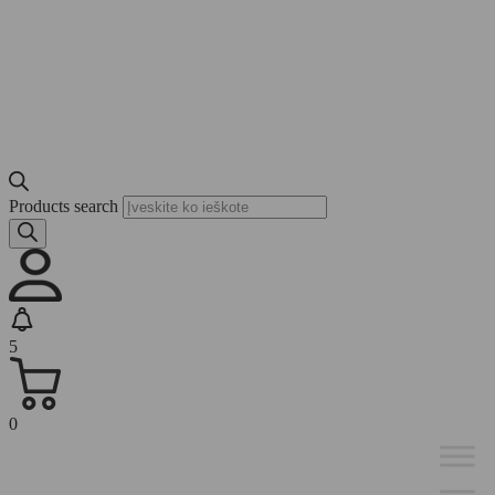
Products search
5
0