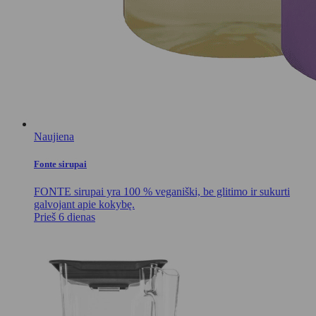
Naujiena
Fonte sirupai
FONTE sirupai yra 100 % veganiški, be glitimo ir sukurti
galvojant apie kokybę.
Prieš 6 dienas