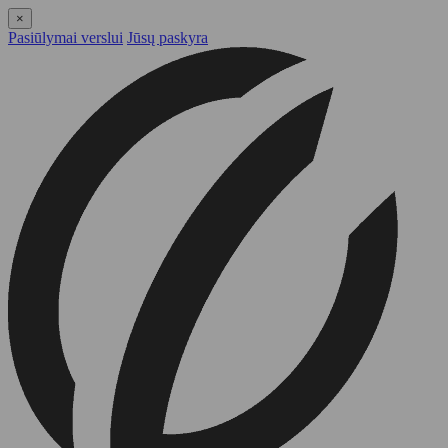
×
Pasiūlymai verslui
Jūsų paskyra