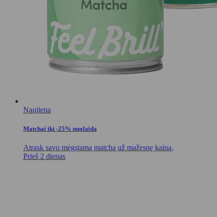
Naujiena
Matchai iki -25% nuolaida
Atrask savo mėgstamą matchą už mažesnę kainą.
Prieš 2 dienas