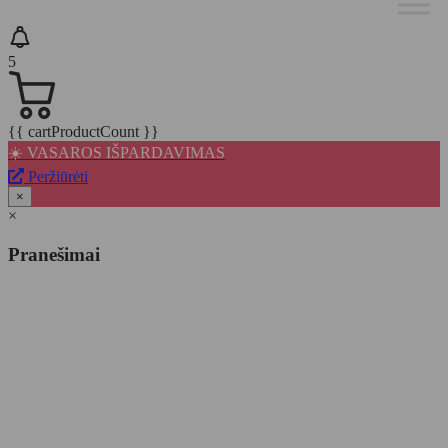
5
{{ cartProductCount }}
☀️ VASAROS IŠPARDAVIMAS
Peržiūrėti
×
×
Pranešimai