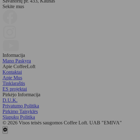
Savanorių pr. 433, Kaunas
Sekite mus
Informacija
Mano Paskyra
Apie CoffeeLoft
Kontaktai
Apie Mus
Tinklaraštis
ES projektai
Pirkėjo Informacija
D.U.K.
Privatumo Politika
Pirkimo Taisyklės
Slapukų Politika
© 2026 Visos teisės saugomos Coffee Loft. UAB "EMIVA"