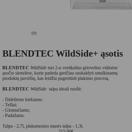
(0)
BLENDTEC WildSide+ ąsotis
BLENDTEC
WildSide
turi 2-u vertikalius griovelius vidinėse
ąsočio sienelėse, kurie padeda greičiau suskaldyti smulkinamų
produktų paviršių, kas leidžia pagreitinti plakimo procesą.
BLENDTEC
WildSide
talpa ideali ruošti:
- Dideliems kiekiams;
- Tešlai;
- Glotnučiams;
- Padažams.
Talpa - 2,7l, plakamosios masės talpa - 1,3l.
215.00
€