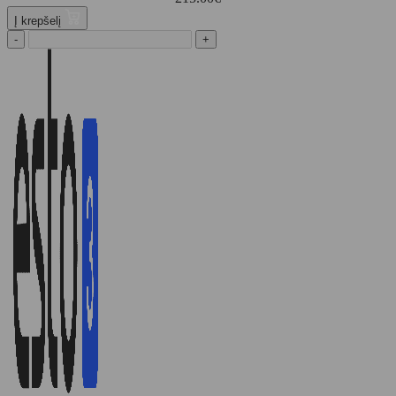
Į krepšelį
-
+