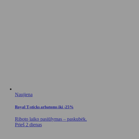
Naujiena
Royal T-sticks arbatoms iki -25%
Riboto laiko pasiūlymas – paskubėk.
Prieš 2 dienas