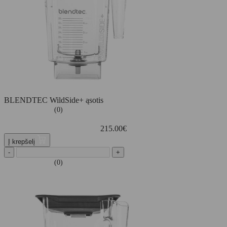
BLENDTEC WildSide+ ąsotis
(0)
215.00
€
Į krepšelį
-
+
(0)