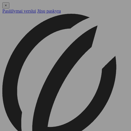
×
Pasiūlymai verslui
Jūsų paskyra