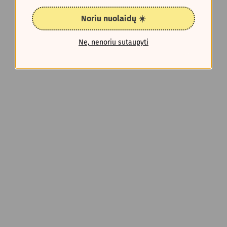
Noriu nuolaidų ☀️
Ne, nenoriu sutaupyti