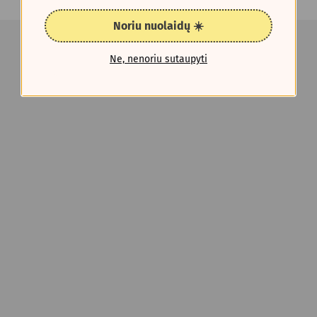
Noriu nuolaidų ☀️
Ne, nenoriu sutaupyti