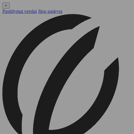
×
Pasiūlymai verslui
Jūsų paskyra