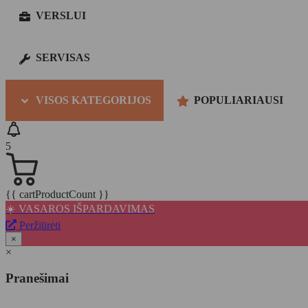
VERSLUI
SERVISAS
VISOS KATEGORIJOS
POPULIARIAUSI
5
{{ cartProductCount }}
☀️ VASAROS IŠPARDAVIMAS
Peržiūrėti
×
×
Pranešimai