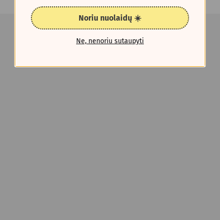
Noriu nuolaidų ☀️
Ne, nenoriu sutaupyti