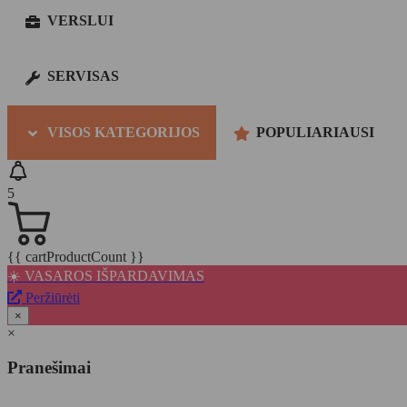
VERSLUI
SERVISAS
VISOS KATEGORIJOS
POPULIARIAUSI
5
{{ cartProductCount }}
☀️ VASAROS IŠPARDAVIMAS
Peržiūrėti
×
×
Pranešimai