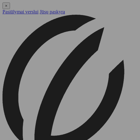
×
Pasiūlymai verslui
Jūsų paskyra