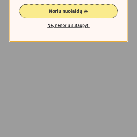
Noriu nuolaidų ☀️
Ne, nenoriu sutaupyti