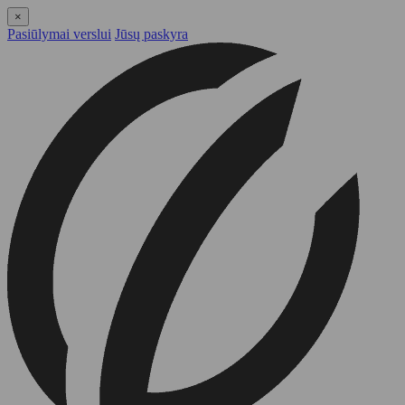
×
Pasiūlymai verslui
Jūsų paskyra