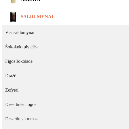
SALDUMYNAI
Visi saldumynai
Šokolado plytelės
Figos šokolade
Dražė
Zefyrai
Desertinės uogos
Desertinis kremas