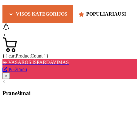
VISOS KATEGORIJOS
POPULIARIAUSI
5
{{ cartProductCount }}
☀️ VASAROS IŠPARDAVIMAS
Peržiūrėti
×
×
Pranešimai