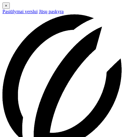
×
Pasiūlymai verslui
Jūsų paskyra