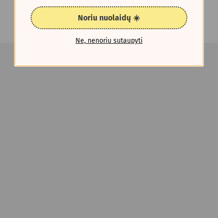
Noriu nuolaidų ☀️
Ne, nenoriu sutaupyti