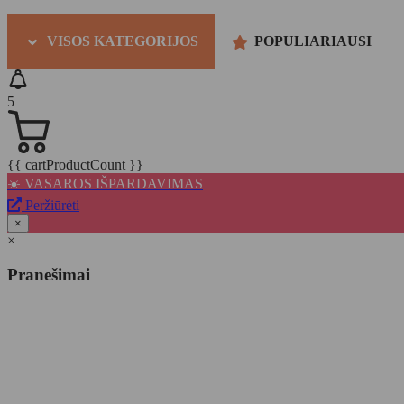
VISOS KATEGORIJOS
POPULIARIAUSI
5
{{ cartProductCount }}
☀️ VASAROS IŠPARDAVIMAS
Peržiūrėti
×
×
Pranešimai