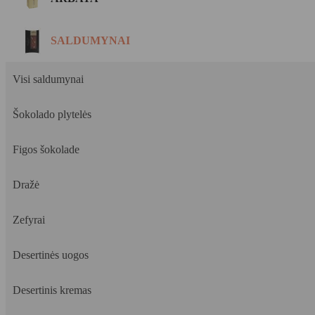
SALDUMYNAI
Visi saldumynai
Šokolado plytelės
Figos šokolade
Dražė
Zefyrai
Desertinės uogos
Desertinis kremas