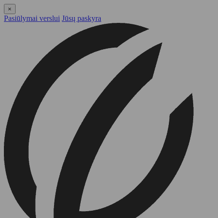
×
Pasiūlymai verslui
Jūsų paskyra