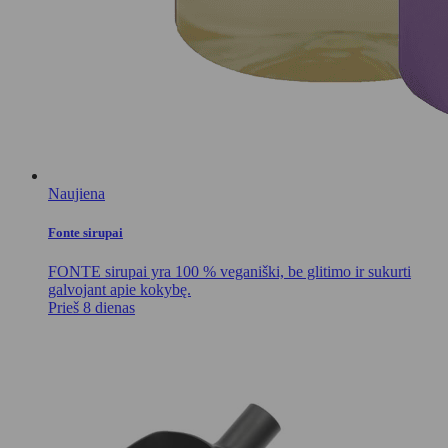
Naujiena
Fonte sirupai
FONTE sirupai yra 100 % veganiški, be glitimo ir sukurti
galvojant apie kokybę.
Prieš 8 dienas