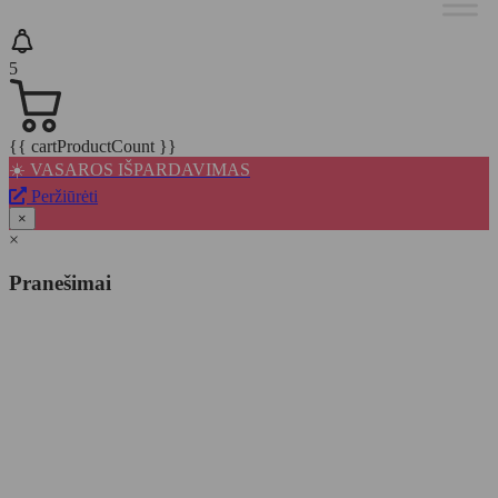
5
{{ cartProductCount }}
☀️ VASAROS IŠPARDAVIMAS
Peržiūrėti
×
×
Pranešimai