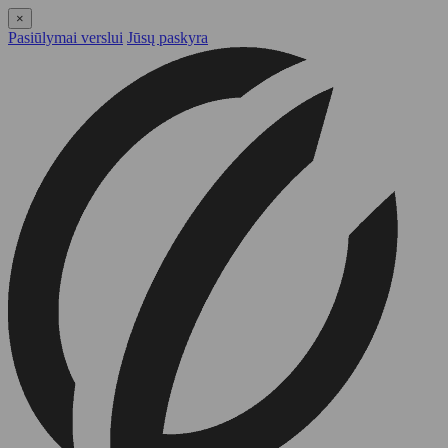
×
Pasiūlymai verslui
Jūsų paskyra