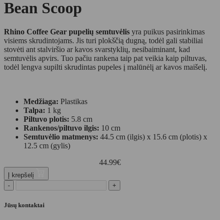
Bean Scoop
Rhino Coffee Gear pupelių semtuvėlis
yra puikus pasirinkimas
visiems skrudintojams. Jis turi plokščią dugną, todėl gali stabiliai
stovėti ant stalviršio ar kavos svarstyklių, nesibaiminant, kad
semtuvėlis apvirs. Tuo pačiu rankena taip pat veikia kaip piltuvas,
todėl lengva supilti skrudintas pupeles į malūnėlį ar kavos maišelį.
Medžiaga:
Plastikas
Talpa:
1 kg
Piltuvo plotis:
5.8 cm
Rankenos/piltuvo ilgis:
10 cm
Semtuvėlio matmenys:
44.5 cm (ilgis) x 15.6 cm (plotis) x
12.5 cm (gylis)
44.99
€
Į krepšelį
-
+
Jūsų kontaktai