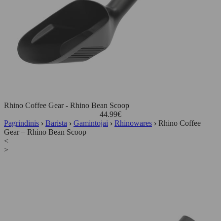
Rhino Coffee Gear - Rhino Bean Scoop
44.99
€
Pagrindinis
›
Barista
›
Gamintojai
›
Rhinowares
›
Rhino Coffee
Gear – Rhino Bean Scoop
<
>