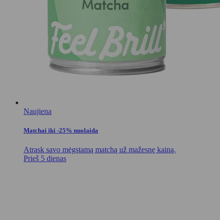
Naujiena
Matchai iki -25% nuolaida
Atrask savo mėgstamą matchą už mažesnę kainą.
Prieš 5 dienas