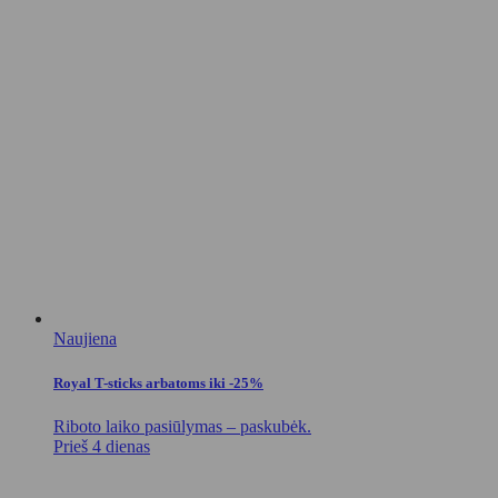
Naujiena
Royal T-sticks arbatoms iki -25%
Riboto laiko pasiūlymas – paskubėk.
Prieš 4 dienas