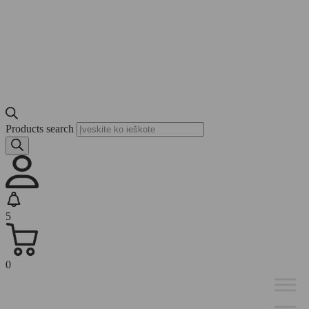
Products search
5
0