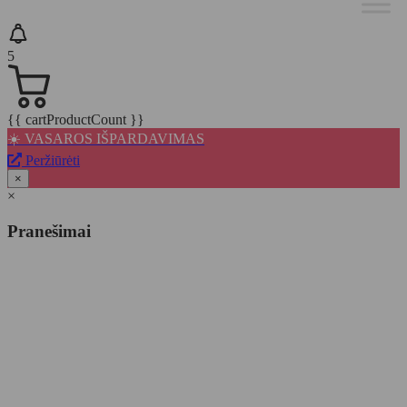
5
{{ cartProductCount }}
☀️ VASAROS IŠPARDAVIMAS
Peržiūrėti
×
×
Pranešimai