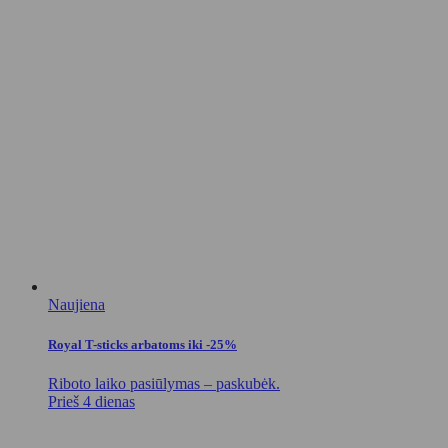
Naujiena
Royal T-sticks arbatoms iki -25%
Riboto laiko pasiūlymas – paskubėk.
Prieš 4 dienas