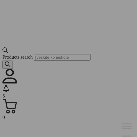
Products search
5
0