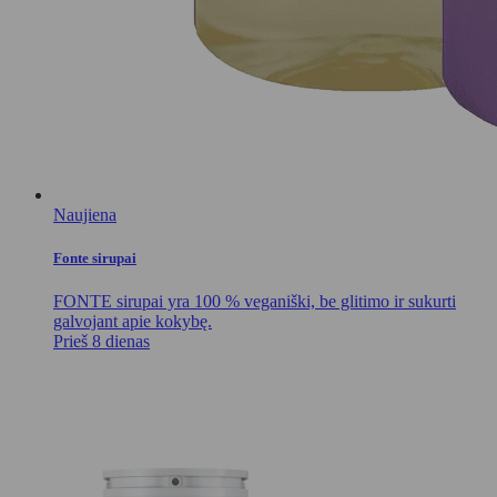
Naujiena
Fonte sirupai
FONTE sirupai yra 100 % veganiški, be glitimo ir sukurti
galvojant apie kokybę.
Prieš 8 dienas