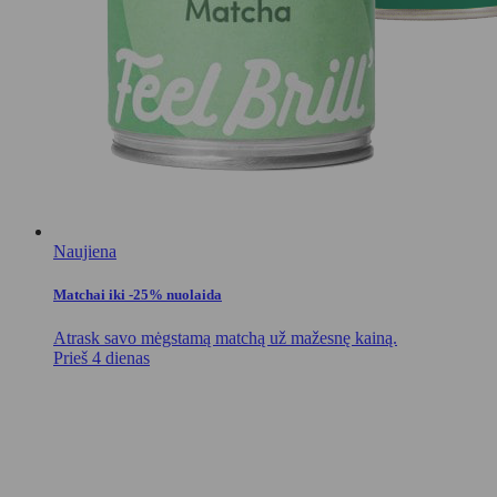
Naujiena
Matchai iki -25% nuolaida
Atrask savo mėgstamą matchą už mažesnę kainą.
Prieš 4 dienas