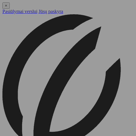
×
Pasiūlymai verslui
Jūsų paskyra