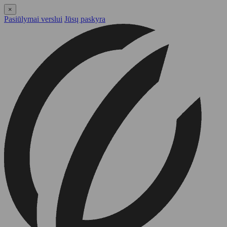
×
Pasiūlymai verslui
Jūsų paskyra