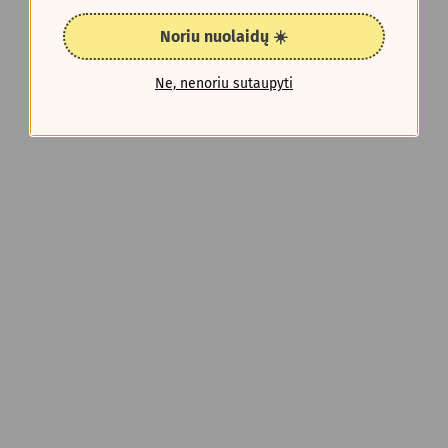
Noriu nuolaidų ☀️
Ne, nenoriu sutaupyti