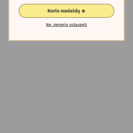
Noriu nuolaidų ☀️
Ne, nenoriu sutaupyti