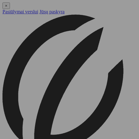
×
Pasiūlymai verslui
Jūsų paskyra