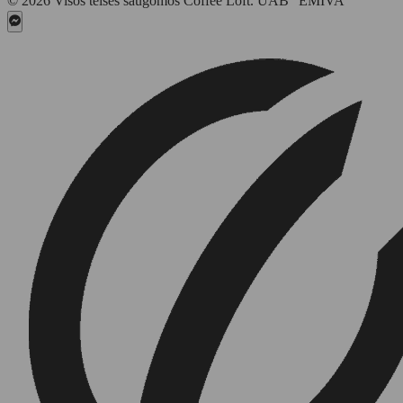
© 2026 Visos teisės saugomos Coffee Loft. UAB "EMIVA"