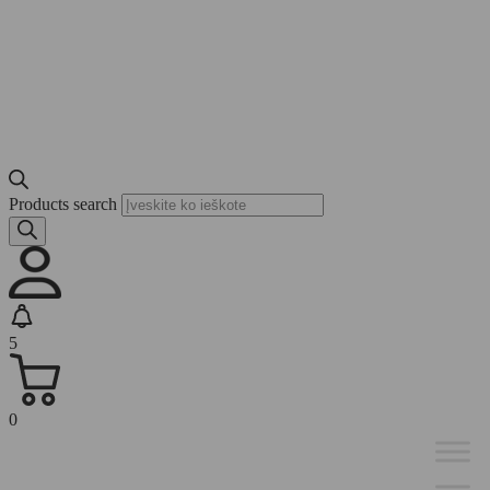
Products search
5
0