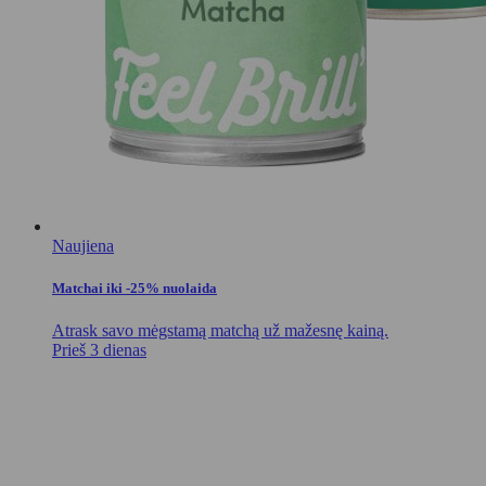
Naujiena
Matchai iki -25% nuolaida
Atrask savo mėgstamą matchą už mažesnę kainą.
Prieš 3 dienas