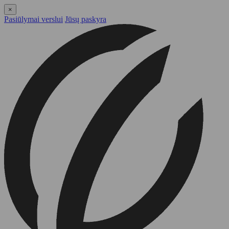
×
Pasiūlymai verslui
Jūsų paskyra