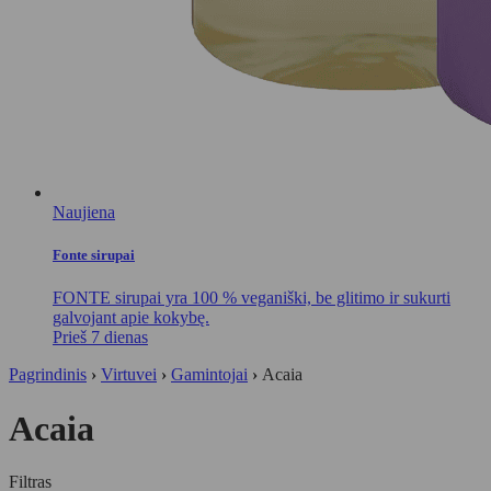
Naujiena
Fonte sirupai
FONTE sirupai yra 100 % veganiški, be glitimo ir sukurti
galvojant apie kokybę.
Prieš 7 dienas
Pagrindinis
›
Virtuvei
›
Gamintojai
›
Acaia
Acaia
Filtras