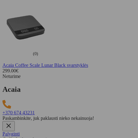
(0)
Acaia Coffee Scale Lunar Black svarstyklės
299.00
€
Neturime
Acaia
+370 674 43231
Paskambinkite, juk paklausti nieko nekainuoja!
Palyginti