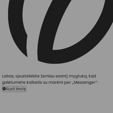
Labas, spustelėkite žemiau esantį mygtuką, kad
galėtumėte kalbėtis su manimi per „Messenger“.
Siųsti žinutę