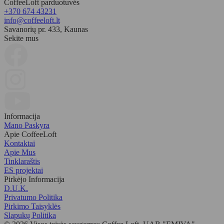
CoffeeLoft parduotuvės
+370 674 43231
info@coffeeloft.lt
Savanorių pr. 433, Kaunas
Sekite mus
Informacija
Mano Paskyra
Apie CoffeeLoft
Kontaktai
Apie Mus
Tinklaraštis
ES projektai
Pirkėjo Informacija
D.U.K.
Privatumo Politika
Pirkimo Taisyklės
Slapukų Politika