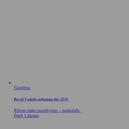
Naujiena
Royal T-sticks arbatoms iki -25%
Riboto laiko pasiūlymas – paskubėk.
Prieš 3 dienas