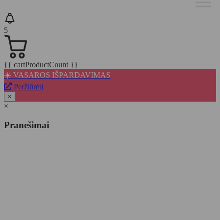
5
{{ cartProductCount }}
☀️ VASAROS IŠPARDAVIMAS
Peržiūrėti
×
×
Pranešimai