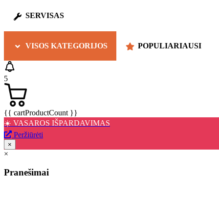
SERVISAS
VISOS KATEGORIJOS
POPULIARIAUSI
5
{{ cartProductCount }}
☀️ VASAROS IŠPARDAVIMAS
Peržiūrėti
×
×
Pranešimai