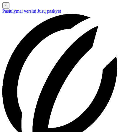
×
Pasiūlymai verslui
Jūsų paskyra