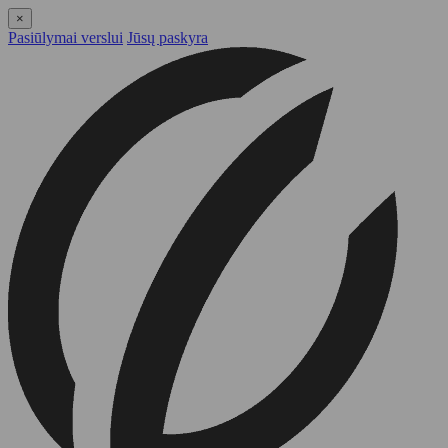
×
Pasiūlymai verslui
Jūsų paskyra