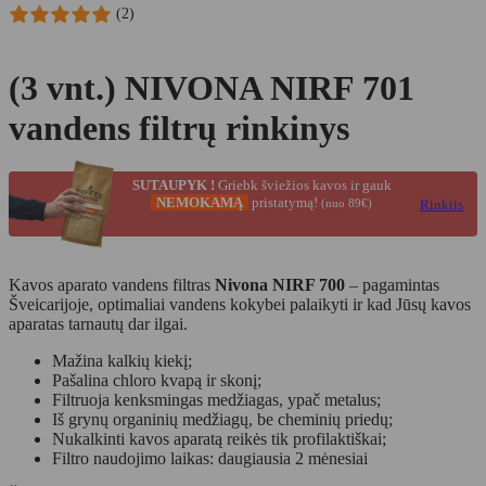
(2)
(3 vnt.) NIVONA NIRF 701
vandens filtrų rinkinys
SUTAUPYK !
Griebk šviežios kavos ir gauk
NEMOKAMĄ
pristatymą!
(nuo 89€)
Rinktis
Kavos aparato vandens filtras
Nivona NIRF 700
– pagamintas
Šveicarijoje, optimaliai vandens kokybei palaikyti ir kad Jūsų kavos
aparatas tarnautų dar ilgai.
Mažina kalkių kiekį;
Pašalina chloro kvapą ir skonį;
Filtruoja kenksmingas medžiagas, ypač metalus;
Iš grynų organinių medžiagų, be cheminių priedų;
Nukalkinti kavos aparatą reikės tik profilaktiškai;
Filtro naudojimo laikas: daugiausia 2 mėnesiai