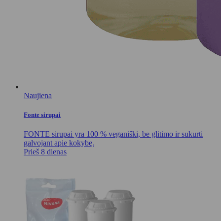
Naujiena
Fonte sirupai
FONTE sirupai yra 100 % veganiški, be glitimo ir sukurti
galvojant apie kokybę.
Prieš 8 dienas