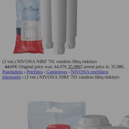
(3 vnt.) NIVONA NIRF 701 vandens filtrų rinkinys
44.97
€
Original price was: 44.97€.
35.98
€
Current price is: 35.98€.
Pagrindinis
›
Priežiūra
›
Gamintojas
›
NIVONA priežiūros
priemonės
›
(3 vnt.) NIVONA NIRF 701 vandens filtrų rinkinys