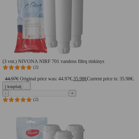
(3 vnt.) NIVONA NIRF 701 vandens filtrų rinkinys
(2)
44.97
€
Original price was: 44.97€.
35.98
€
Current price is: 35.98€.
Į krepšelį
-
+
(2)