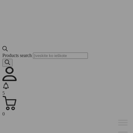
Products search
5
0