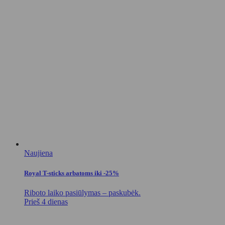
Naujiena
Royal T-sticks arbatoms iki -25%
Riboto laiko pasiūlymas – paskubėk.
Prieš 4 dienas