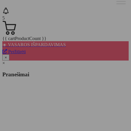
5
{{ cartProductCount }}
☀️ VASAROS IŠPARDAVIMAS
Peržiūrėti
×
×
Pranešimai