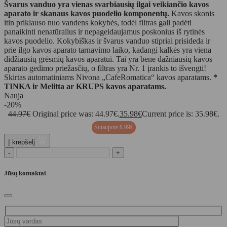
Švarus vanduo yra vienas svarbiausių ilgai veikiančio kavos
aparato ir skanaus kavos puodelio komponentų.
Kavos skonis
itin priklauso nuo vandens kokybės, todėl filtras gali padėti
panaikinti nenatūralius ir nepageidaujamus poskonius iš rytinės
kavos puodelio. Kokybiškas ir švarus vanduo stipriai prisideda ir
prie ilgo kavos aparato tarnavimo laiko, kadangi kalkės yra viena
didžiausių grėsmių kavos aparatui. Tai yra bene dažniausių kavos
aparato gedimo priežasčių, o filtras yra Nr. 1 įrankis to išvengti!
Skirtas automatiniams Nivona „CafeRomatica“ kavos aparatams.
*
TINKA ir Melitta ar KRUPS kavos aparatams.
Nauja
-20%
44.97
€
Original price was: 44.97€.
35.98
€
Current price is: 35.98€.
Sutaupote
8.99
€
Į krepšelį
-
+
Jūsų kontaktai