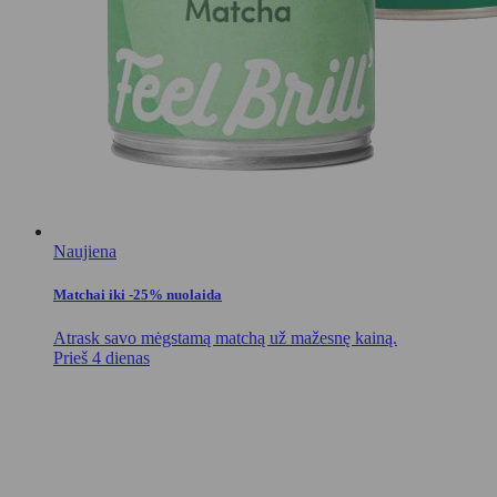
Naujiena
Matchai iki -25% nuolaida
Atrask savo mėgstamą matchą už mažesnę kainą.
Prieš 4 dienas