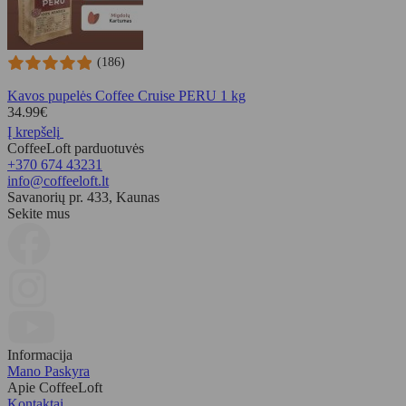
(186)
Kavos pupelės Coffee Cruise PERU 1 kg
34.99
€
Į krepšelį
CoffeeLoft parduotuvės
+370 674 43231
info@coffeeloft.lt
Savanorių pr. 433, Kaunas
Sekite mus
Informacija
Mano Paskyra
Apie CoffeeLoft
Kontaktai