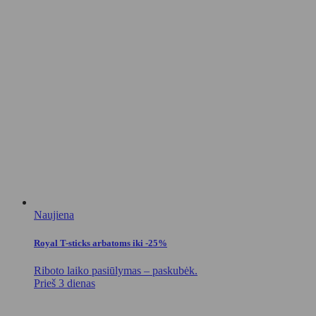
Naujiena
Royal T-sticks arbatoms iki -25%
Riboto laiko pasiūlymas – paskubėk.
Prieš 3 dienas