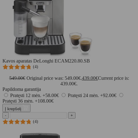
Kavos aparatas DeLonghi ECAM220.80.SB
(4)
549.00
€
Original price was: 549.00€.
439.00
€
Current price is:
439.00€.
Papildoma garantija
Pratęsti 12 mėn.
+58.00€
Pratęsti 24 mėn.
+92.00€
Pratęsti 36 mėn.
+108.00€
Į krepšelį
-
+
(4)