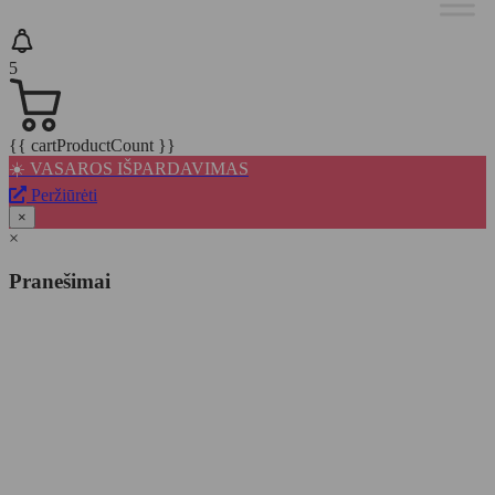
5
{{ cartProductCount }}
☀️ VASAROS IŠPARDAVIMAS
Peržiūrėti
×
×
Pranešimai