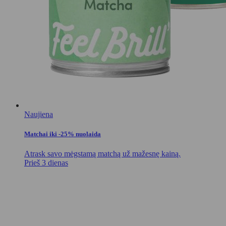
Naujiena
Matchai iki -25% nuolaida
Atrask savo mėgstamą matchą už mažesnę kainą.
Prieš 3 dienas