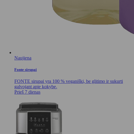
Naujiena
Fonte sirupai
FONTE sirupai yra 100 % veganiški, be glitimo ir sukurti
galvojant apie kokybę.
Prieš 7 dienas