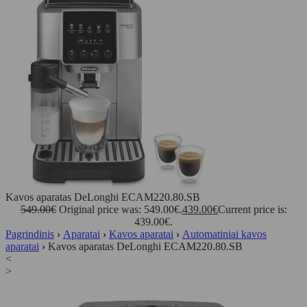
Kavos aparatas DeLonghi ECAM220.80.SB
549.00
€
Original price was: 549.00€.
439.00
€
Current price is:
439.00€.
Pagrindinis
›
Aparatai
›
Kavos aparatai
›
Automatiniai kavos
aparatai
›
Kavos aparatas DeLonghi ECAM220.80.SB
<
>