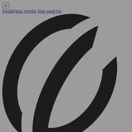
×
Pasiūlymai verslui
Jūsų paskyra