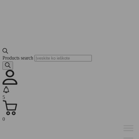
Products search
5
0