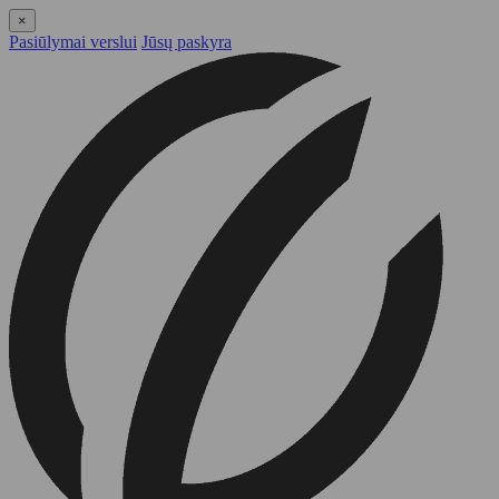
×
Pasiūlymai verslui
Jūsų paskyra