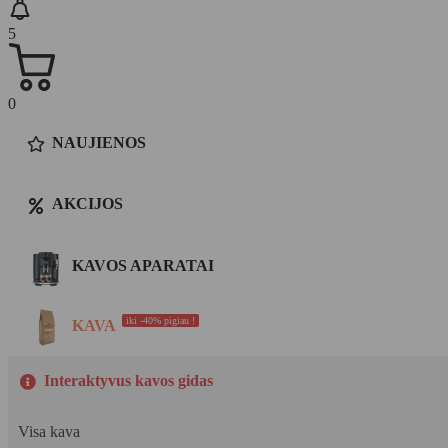
5
0
NAUJIENOS
AKCIJOS
KAVOS APARATAI
iki -40% pigiau !
KAVA
Interaktyvus kavos gidas
Visa kava