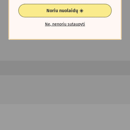
Noriu nuolaidų ☀️
Ne, nenoriu sutaupyti