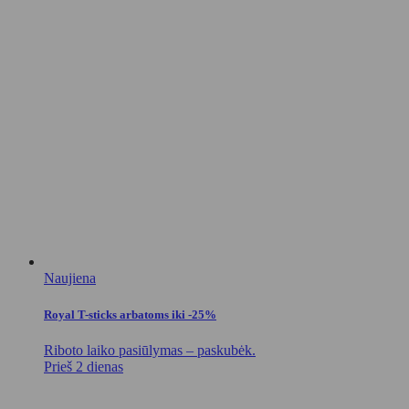
Naujiena
Royal T-sticks arbatoms iki -25%
Riboto laiko pasiūlymas – paskubėk.
Prieš 2 dienas