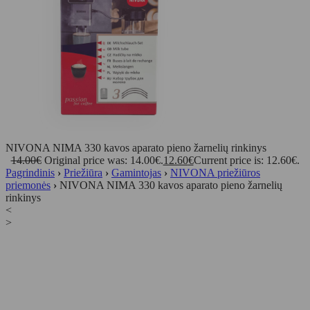
NIVONA NIMA 330 kavos aparato pieno žarnelių rinkinys
14.00
€
Original price was: 14.00€.
12.60
€
Current price is: 12.60€.
Pagrindinis
›
Priežiūra
›
Gamintojas
›
NIVONA priežiūros
priemonės
›
NIVONA NIMA 330 kavos aparato pieno žarnelių
rinkinys
<
>