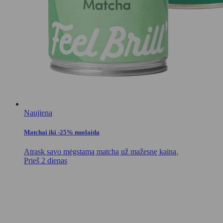
Naujiena
Matchai iki -25% nuolaida
Atrask savo mėgstamą matchą už mažesnę kainą.
Prieš 2 dienas