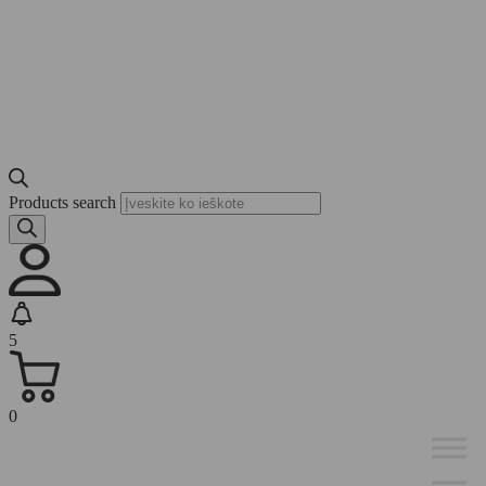
Products search
5
0