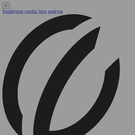
×
Pasiūlymai verslui
Jūsų paskyra