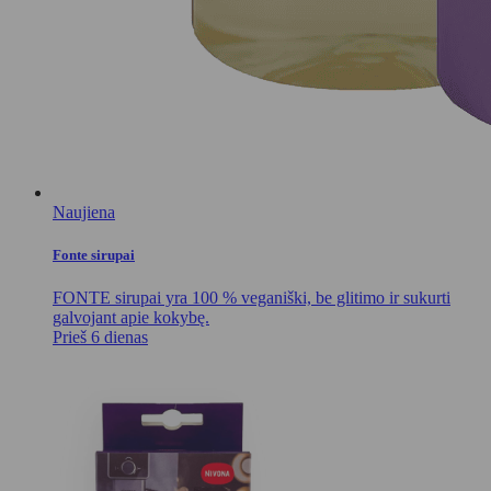
Naujiena
Fonte sirupai
FONTE sirupai yra 100 % veganiški, be glitimo ir sukurti
galvojant apie kokybę.
Prieš 6 dienas