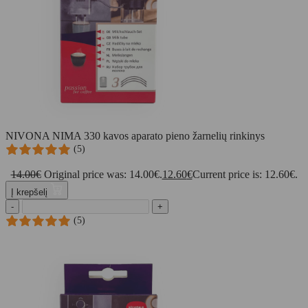
NIVONA NIMA 330 kavos aparato pieno žarnelių rinkinys
(5)
14.00
€
Original price was: 14.00€.
12.60
€
Current price is: 12.60€.
Į krepšelį
-
+
(5)