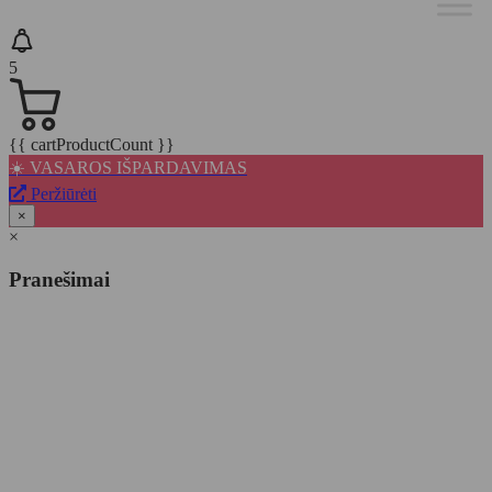
5
{{ cartProductCount }}
☀️ VASAROS IŠPARDAVIMAS
Peržiūrėti
×
×
Pranešimai