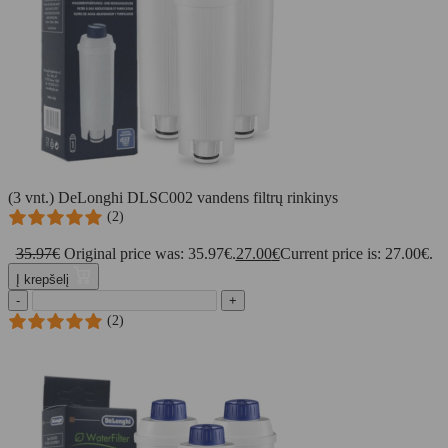
(3 vnt.) DeLonghi DLSC002 vandens filtrų rinkinys
(2)
35.97
€
Original price was: 35.97€.
27.00
€
Current price is: 27.00€.
Į krepšelį
-
+
(2)