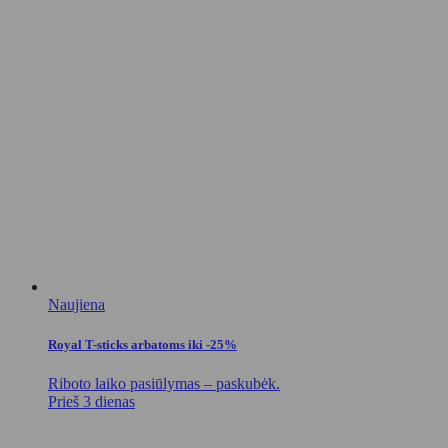
Naujiena
Royal T-sticks arbatoms iki -25%
Riboto laiko pasiūlymas – paskubėk.
Prieš 3 dienas