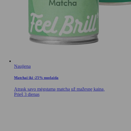
Naujiena
Matchai iki -25% nuolaida
Atrask savo mėgstamą matchą už mažesnę kainą.
Prieš 3 dienas