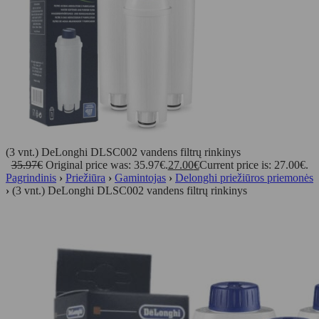
(3 vnt.) DeLonghi DLSC002 vandens filtrų rinkinys
35.97
€
Original price was: 35.97€.
27.00
€
Current price is: 27.00€.
Pagrindinis
›
Priežiūra
›
Gamintojas
›
Delonghi priežiūros priemonės
›
(3 vnt.) DeLonghi DLSC002 vandens filtrų rinkinys