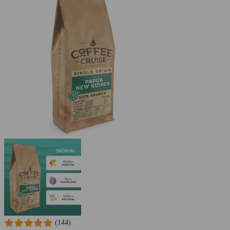
Rating: 5/5
"Geras pasiūlymas"
Mon Jul 27 2026 01:42:43 GMT+0000 (Coordinated Universal Time
(3 vnt.) DeLonghi DLSC002 vandens filtrų rinkinys
Natalija Baranova
Rating: 5/5
.
Labai greitai gavome produktus.
Ačiū.
Wed Apr 29 2026 05:34:49 GMT+0000 (Coordinated Universal Time
(144)