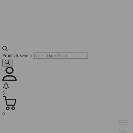
Products search
5
0