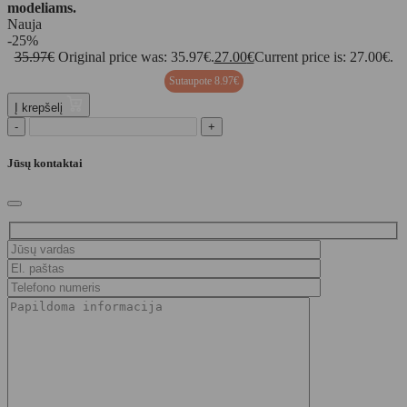
modeliams.
Nauja
-25%
35.97
€
Original price was: 35.97€.
27.00
€
Current price is: 27.00€.
Sutaupote
8.97
€
Į krepšelį
-
+
Jūsų kontaktai