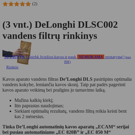
(2)
(3 vnt.) DeLonghi DLSC002
vandens filtrų rinkinys
SUTAUPYK !
Griebk šviežios kavos ir gauk
NEMOKAMĄ
pristatymą!
(nuo
89€)
Rinktis
Kavos aparato vandens filtras
De’Longhi DLS
pasirūpins optimalia
vandens kokybe, lemiančia kavos skonį. Taip pat padės pagerinti
kavos aparato veikimą bei prailgins jo tarnavimo laiką.
Mažina kalkių kiekį;
Itin paprastas naudojimas;
Siekiant optimalių rezultatų, vandens filtrą reikia keisti bent
kas 2 mėnesius.
Tinka De’Longhi automatinių kavos aparatų „ECAM“ serijai
bei pusiau automatiniams „EC 820B” ir „EC 850 M“