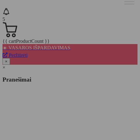
5
{{ cartProductCount }}
☀️ VASAROS IŠPARDAVIMAS
Peržiūrėti
×
×
Pranešimai