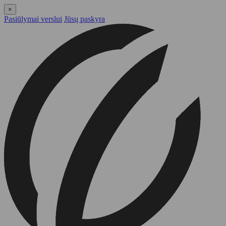
×
Pasiūlymai verslui
Jūsų paskyra