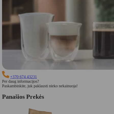
+370 674 43231
Per daug informacijos?
Paskambinkite, juk paklausti nieko nekainuoja!
Klientų atsiliepimai
Panašios Prekės
(3 vnt.) DeLonghi DLSC002 vandens filtrų rinkinys
Laima