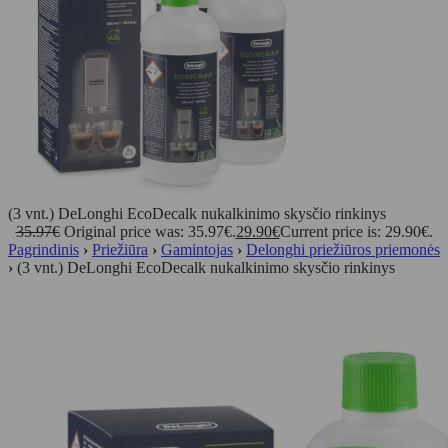
(3 vnt.) DeLonghi EcoDecalk nukalkinimo skysčio rinkinys
35.97
€
Original price was: 35.97€.
29.90
€
Current price is: 29.90€.
Pagrindinis
›
Priežiūra
›
Gamintojas
›
Delonghi priežiūros priemonės
›
(3 vnt.) DeLonghi EcoDecalk nukalkinimo skysčio rinkinys