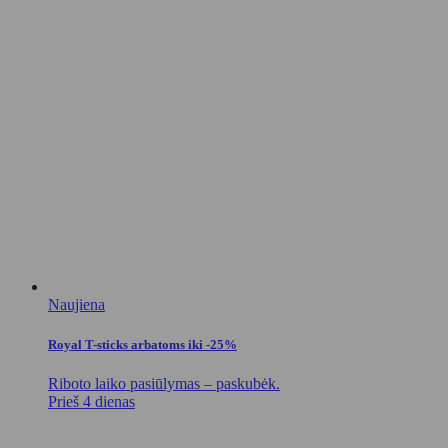
Naujiena
Royal T-sticks arbatoms iki -25%
Riboto laiko pasiūlymas – paskubėk.
Prieš 4 dienas