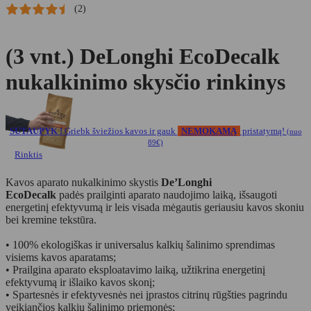
(2)
(3 vnt.) DeLonghi EcoDecalk
nukalkinimo skysčio rinkinys
SUTAUPYK !
Griebk šviežios kavos ir gauk
NEMOKAMĄ
pristatymą!
(nuo
89€)
Rinktis
Kavos aparato nukalkinimo skystis
De’Longhi
EcoDecalk
padės prailginti aparato naudojimo laiką, išsaugoti
energetinį efektyvumą ir leis visada mėgautis geriausiu kavos skoniu
bei kremine tekstūra.
• 100% ekologiškas ir universalus kalkių šalinimo sprendimas
visiems kavos aparatams;
• Prailgina aparato eksploatavimo laiką, užtikrina energetinį
efektyvumą ir išlaiko kavos skonį;
• Spartesnės ir efektyvesnės nei įprastos citrinų rūgšties pagrindu
veikiančios kalkių šalinimo priemonės;