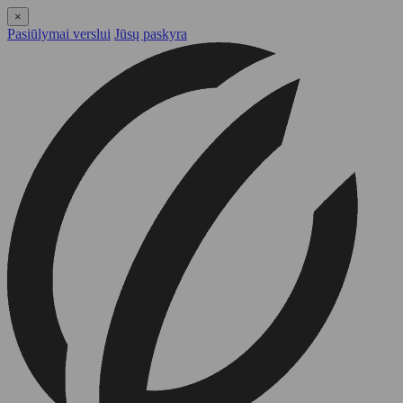
×
Pasiūlymai verslui
Jūsų paskyra