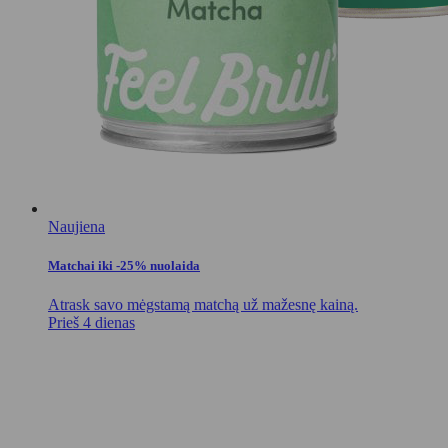
Naujiena
Matchai iki -25% nuolaida
Atrask savo mėgstamą matchą už mažesnę kainą.
Prieš 4 dienas