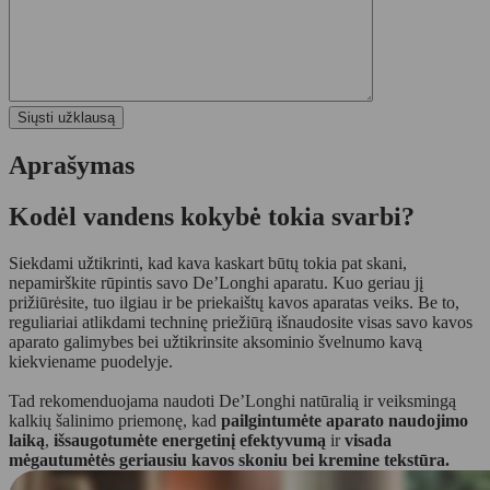
Aprašymas
Kodėl vandens kokybė tokia svarbi?
Siekdami užtikrinti, kad kava kaskart būtų tokia pat skani,
nepamirškite rūpintis savo De’Longhi aparatu. Kuo geriau jį
prižiūrėsite, tuo ilgiau ir be priekaištų kavos aparatas veiks. Be to,
reguliariai atlikdami techninę priežiūrą išnaudosite visas savo kavos
aparato galimybes bei užtikrinsite aksominio švelnumo kavą
kiekviename puodelyje.
Tad rekomenduojama naudoti De’Longhi natūralią ir veiksmingą
kalkių šalinimo priemonę, kad
pailgintumėte aparato naudojimo
laiką
,
išsaugotumėte energetinį efektyvumą
ir
visada
mėgautumėtės geriausiu kavos skoniu bei kremine tekstūra.