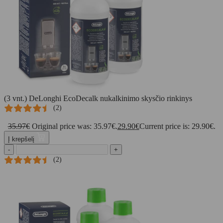
(3 vnt.) DeLonghi EcoDecalk nukalkinimo skysčio rinkinys
(2)
35.97
€
Original price was: 35.97€.
29.90
€
Current price is: 29.90€.
Į krepšelį
-
+
(2)