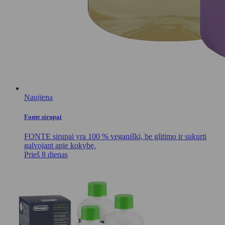
Naujiena
Fonte sirupai
FONTE sirupai yra 100 % veganiški, be glitimo ir sukurti
galvojant apie kokybę.
Prieš 8 dienas