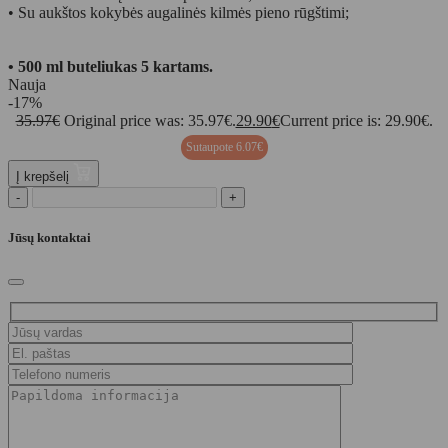
• Su aukštos kokybės augalinės kilmės pieno rūgštimi;
• 500 ml buteliukas 5 kartams.
Nauja
-17%
35.97
€
Original price was: 35.97€.
29.90
€
Current price is: 29.90€.
Sutaupote
6.07
€
Į krepšelį
-
+
Jūsų kontaktai