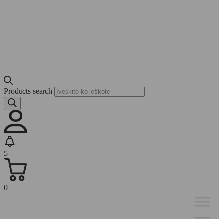
Products search
5
0