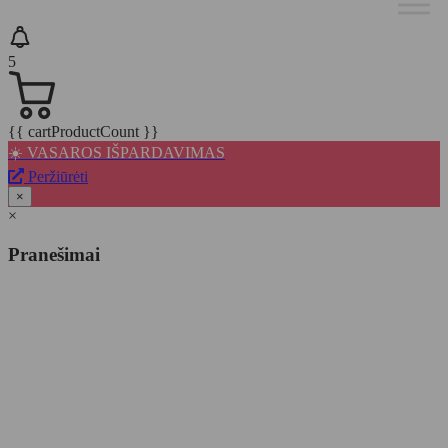
5
{{ cartProductCount }}
☀️ VASAROS IŠPARDAVIMAS
Peržiūrėti
×
×
Pranešimai