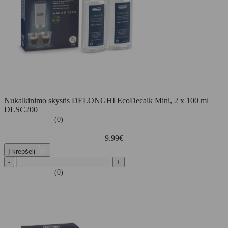
Nukalkinimo skystis DELONGHI EcoDecalk Mini, 2 x 100 ml
DLSC200
(0)
9.99
€
Į krepšelį
-
+
(0)