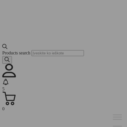
Products search
5
0