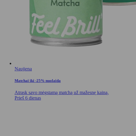
Naujiena
Matchai iki -25% nuolaida
Atrask savo mėgstamą matchą už mažesnę kainą.
Prieš 6 dienas