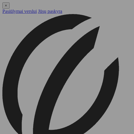
×
Pasiūlymai verslui
Jūsų paskyra