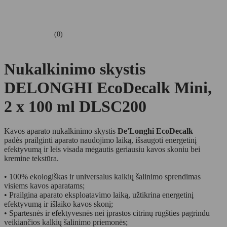
(0)
Nukalkinimo skystis
DELONGHI EcoDecalk Mini,
2 x 100 ml DLSC200
Kavos aparato nukalkinimo skystis
De'Longhi EcoDecalk
padės prailginti aparato naudojimo laiką, išsaugoti energetinį
efektyvumą ir leis visada mėgautis geriausiu kavos skoniu bei
kremine tekstūra.
• 100% ekologiškas ir universalus kalkių šalinimo sprendimas
visiems kavos aparatams;
• Prailgina aparato eksploatavimo laiką, užtikrina energetinį
efektyvumą ir išlaiko kavos skonį;
• Spartesnės ir efektyvesnės nei įprastos citrinų rūgšties pagrindu
veikiančios kalkių šalinimo priemonės;