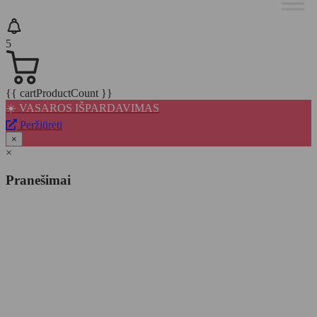
5
{{ cartProductCount }}
☀️ VASAROS IŠPARDAVIMAS
Peržiūrėti
×
×
Pranešimai