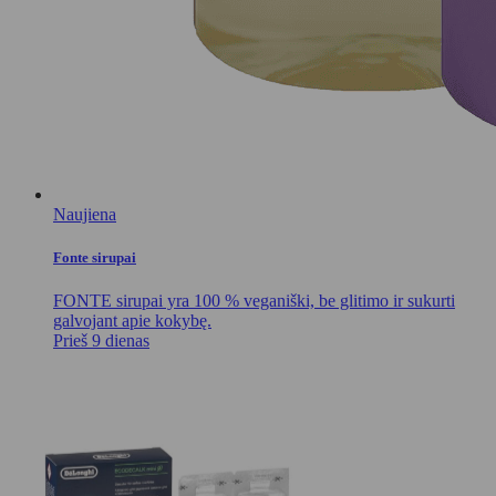
Naujiena
Fonte sirupai
FONTE sirupai yra 100 % veganiški, be glitimo ir sukurti
galvojant apie kokybę.
Prieš 9 dienas