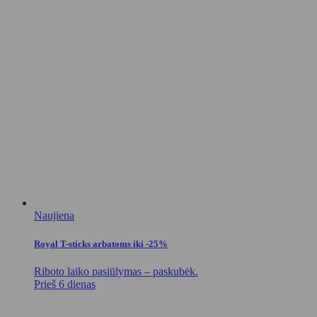
Naujiena
Royal T-sticks arbatoms iki -25%
Riboto laiko pasiūlymas – paskubėk.
Prieš 6 dienas