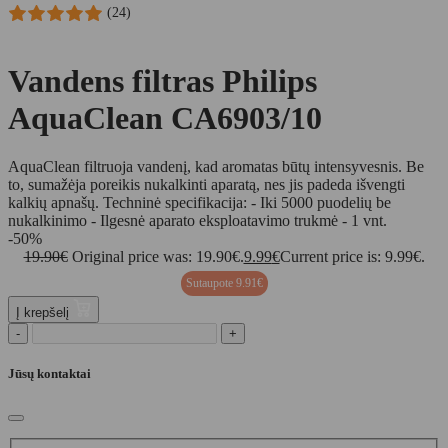
(24)
Vandens filtras Philips
AquaClean CA6903/10
AquaClean filtruoja vandenį, kad aromatas būtų intensyvesnis. Be
to, sumažėja poreikis nukalkinti aparatą, nes jis padeda išvengti
kalkių apnašų. Techninė specifikacija: - Iki 5000 puodelių be
nukalkinimo - Ilgesnė aparato eksploatavimo trukmė - 1 vnt.
-50%
19.90
€
Original price was: 19.90€.
9.99
€
Current price is: 9.99€.
Sutaupote
9.91
€
Į krepšelį
-
+
Jūsų kontaktai