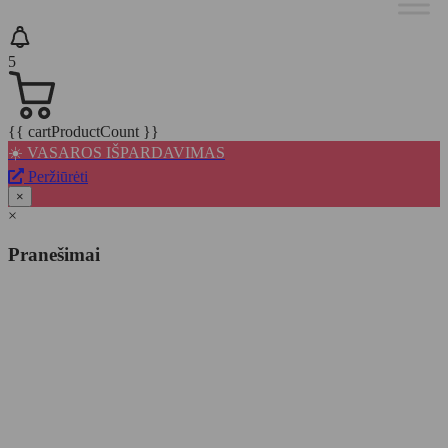
5
{{ cartProductCount }}
☀️ VASAROS IŠPARDAVIMAS
Peržiūrėti
×
×
Pranešimai