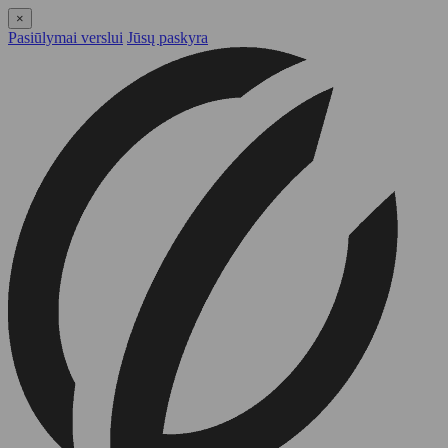
×
Pasiūlymai verslui
Jūsų paskyra