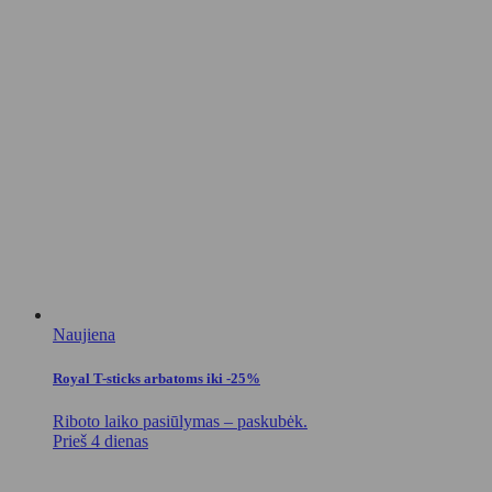
Naujiena
Royal T-sticks arbatoms iki -25%
Riboto laiko pasiūlymas – paskubėk.
Prieš 4 dienas