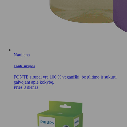
Naujiena
Fonte sirupai
FONTE sirupai yra 100 % veganiški, be glitimo ir sukurti
galvojant apie kokybę.
Prieš 8 dienas