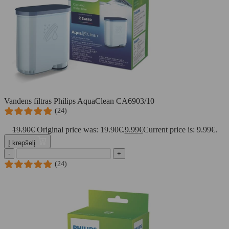
Vandens filtras Philips AquaClean CA6903/10
(24)
19.90
€
Original price was: 19.90€.
9.99
€
Current price is: 9.99€.
Į krepšelį
-
+
(24)