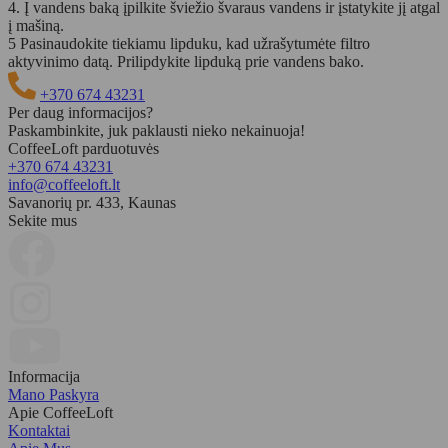
4. Į vandens baką įpilkite šviežio švaraus vandens ir įstatykite jį atgal
į mašiną.
5 Pasinaudokite tiekiamu lipduku, kad užrašytumėte filtro
aktyvinimo datą. Prilipdykite lipduką prie vandens bako.
+370 674 43231
Per daug informacijos?
Paskambinkite, juk paklausti nieko nekainuoja!
CoffeeLoft parduotuvės
+370 674 43231
Klientų atsiliepimai
info@coffeeloft.lt
Savanorių pr. 433, Kaunas
Vandens filtras Philips AquaClean CA6903/10
Sekite mus
Lijandra
Rating: 5/5
Viskas puiku,
greitas pristatymas
.
Sat Jun 27 2026 13:22:22 GMT+0000 (Coordinated Universal Time)
Vandens filtras Philips AquaClean CA6903/10
Sonata Davainienė
Rating: 5/5
Informacija
Viskas puikiai,
Rekomenduojiu
Mano Paskyra
Fri May 15 2026 12:20:54 GMT+0000 (Coordinated Universal Time)
Apie CoffeeLoft
Vandens filtras Philips AquaClean CA6903/10
Kontaktai