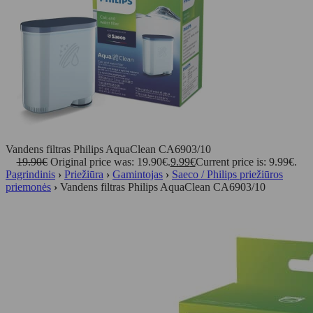
Vandens filtras Philips AquaClean CA6903/10
19.90
€
Original price was: 19.90€.
9.99
€
Current price is: 9.99€.
Pagrindinis
›
Priežiūra
›
Gamintojas
›
Saeco / Philips priežiūros
priemonės
›
Vandens filtras Philips AquaClean CA6903/10