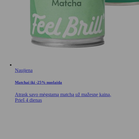
Naujiena
Matchai iki -25% nuolaida
Atrask savo mėgstamą matchą už mažesnę kainą.
Prieš 4 dienas