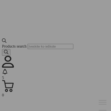
Products search
5
0