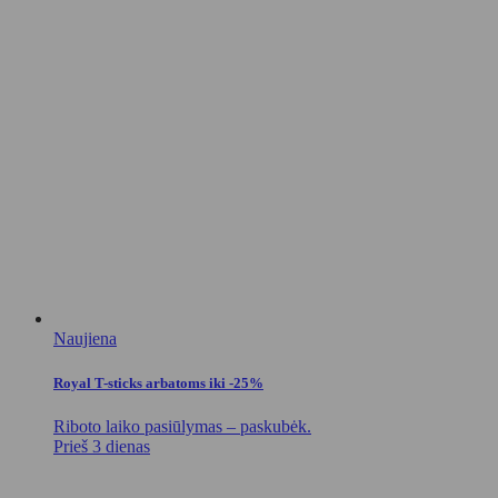
Naujiena
Royal T-sticks arbatoms iki -25%
Riboto laiko pasiūlymas – paskubėk.
Prieš 3 dienas