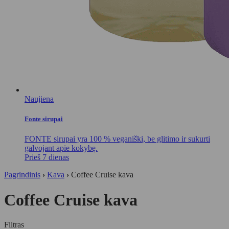
Naujiena
Fonte sirupai
FONTE sirupai yra 100 % veganiški, be glitimo ir sukurti
galvojant apie kokybę.
Prieš 7 dienas
Pagrindinis
›
Kava
›
Coffee Cruise kava
Coffee Cruise kava
Filtras