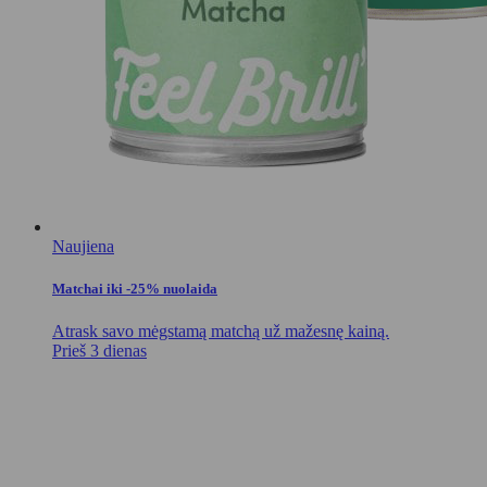
Naujiena
Matchai iki -25% nuolaida
Atrask savo mėgstamą matchą už mažesnę kainą.
Prieš 3 dienas