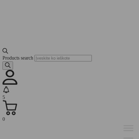
Products search
5
0