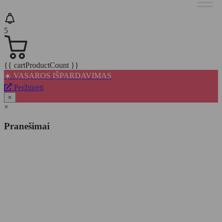
5
{{ cartProductCount }}
☀️ VASAROS IŠPARDAVIMAS
Peržiūrėti
×
×
Pranešimai