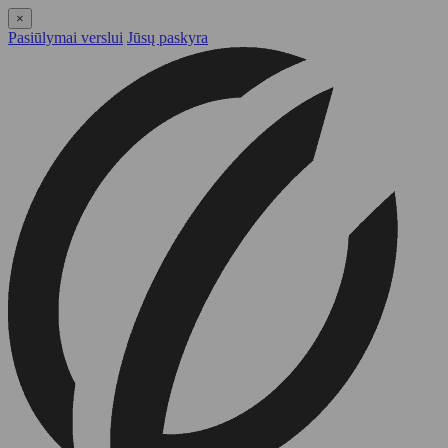
×
Pasiūlymai verslui
Jūsų paskyra