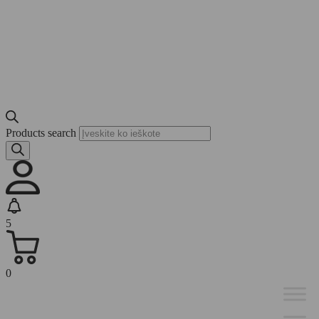
Products search
5
0