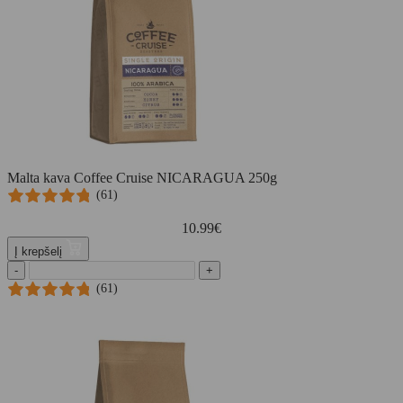
Malta kava Coffee Cruise NICARAGUA 250g
(61)
10.99
€
Į krepšelį
-
+
(61)