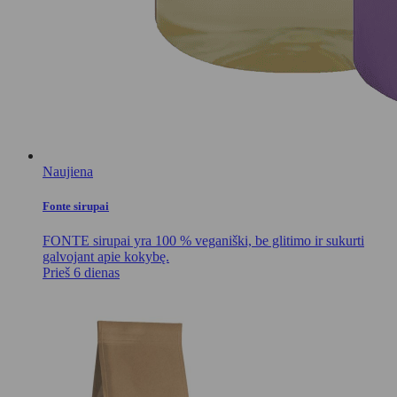
Naujiena
Fonte sirupai
FONTE sirupai yra 100 % veganiški, be glitimo ir sukurti
galvojant apie kokybę.
Prieš 6 dienas