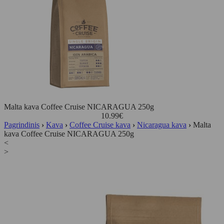
Malta kava Coffee Cruise NICARAGUA 250g
10.99
€
Pagrindinis
›
Kava
›
Coffee Cruise kava
›
Nicaragua kava
›
Malta
kava Coffee Cruise NICARAGUA 250g
<
>