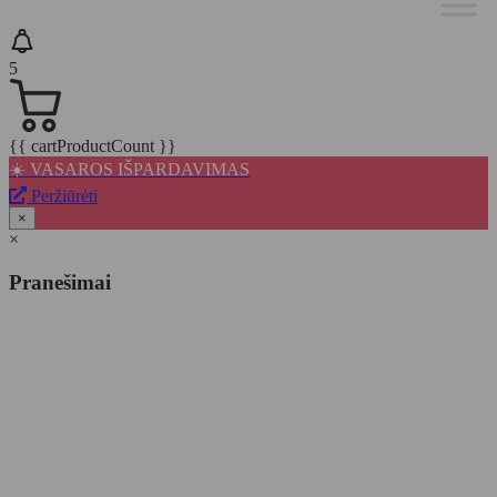
5
{{ cartProductCount }}
☀️ VASAROS IŠPARDAVIMAS
Peržiūrėti
×
×
Pranešimai