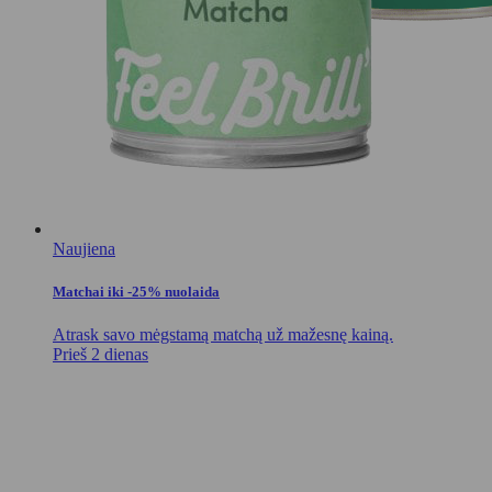
Naujiena
Matchai iki -25% nuolaida
Atrask savo mėgstamą matchą už mažesnę kainą.
Prieš 2 dienas