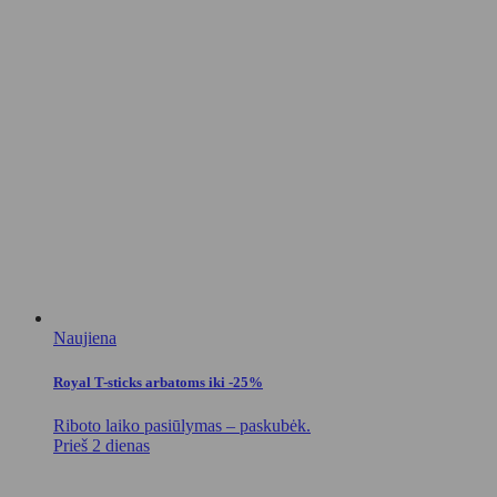
Naujiena
Royal T-sticks arbatoms iki -25%
Riboto laiko pasiūlymas – paskubėk.
Prieš 2 dienas