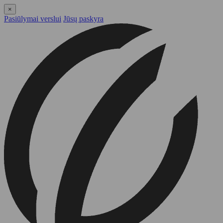
×
Pasiūlymai verslui
Jūsų paskyra