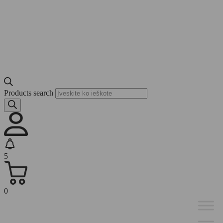
Products search
5
0