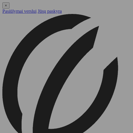
×
Pasiūlymai verslui
Jūsų paskyra