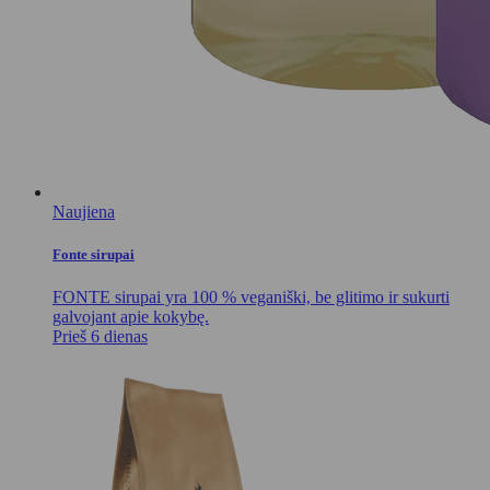
Naujiena
Fonte sirupai
FONTE sirupai yra 100 % veganiški, be glitimo ir sukurti
galvojant apie kokybę.
Prieš 6 dienas