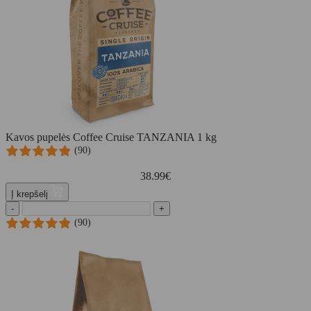
Kavos pupelės Coffee Cruise TANZANIA 1 kg
(90)
38.99
€
Į krepšelį
-
+
(90)