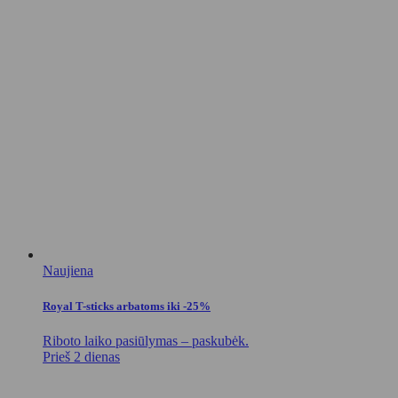
Naujiena
Royal T-sticks arbatoms iki -25%
Riboto laiko pasiūlymas – paskubėk.
Prieš 2 dienas