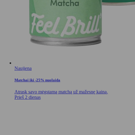
Naujiena
Matchai iki -25% nuolaida
Atrask savo mėgstamą matchą už mažesnę kainą.
Prieš 2 dienas