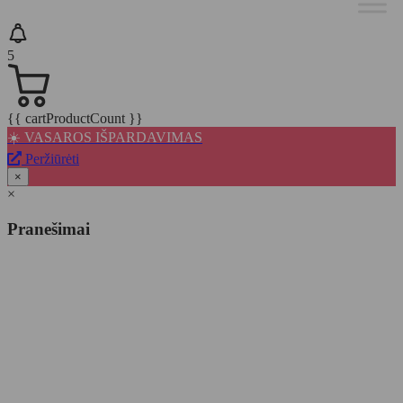
5
{{ cartProductCount }}
☀️ VASAROS IŠPARDAVIMAS
Peržiūrėti
×
×
Pranešimai