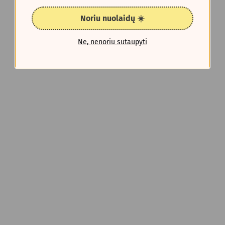
Noriu nuolaidų ☀️
Ne, nenoriu sutaupyti