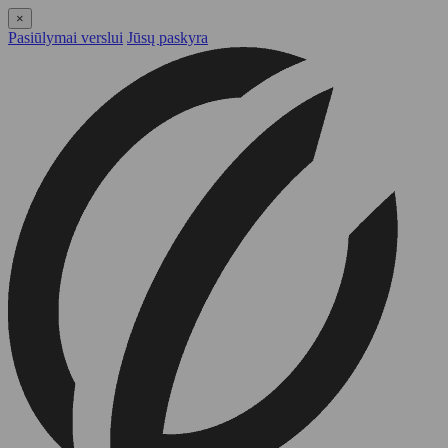
×
Pasiūlymai verslui
Jūsų paskyra