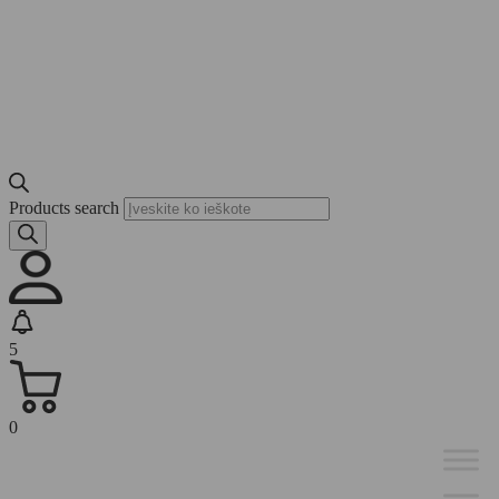
Products search
5
0