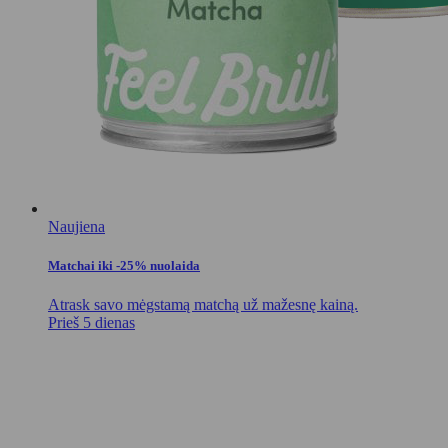
Naujiena
Matchai iki -25% nuolaida
Atrask savo mėgstamą matchą už mažesnę kainą.
Prieš 5 dienas