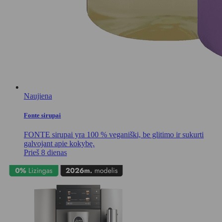
Naujiena
Fonte sirupai
FONTE sirupai yra 100 % veganiški, be glitimo ir sukurti
galvojant apie kokybę.
Prieš 8 dienas