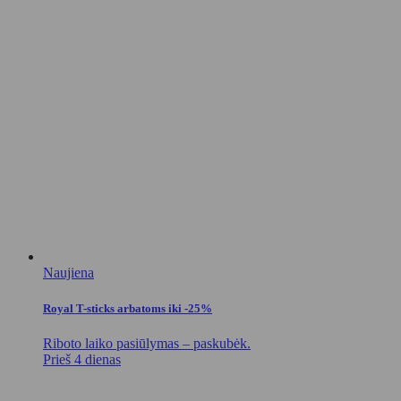
Naujiena
Royal T-sticks arbatoms iki -25%
Riboto laiko pasiūlymas – paskubėk.
Prieš 4 dienas