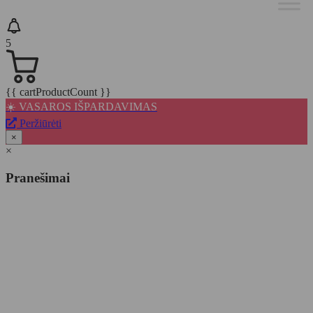
5
{{ cartProductCount }}
☀️ VASAROS IŠPARDAVIMAS
Peržiūrėti
×
×
Pranešimai