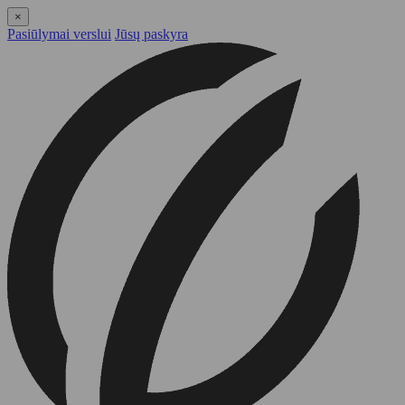
×
Pasiūlymai verslui
Jūsų paskyra