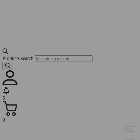
Products search
5
0