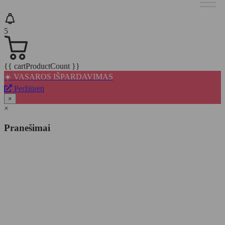
5
{{ cartProductCount }}
☀️ VASAROS IŠPARDAVIMAS
Peržiūrėti
×
×
Pranešimai