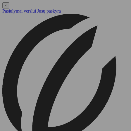
×
Pasiūlymai verslui
Jūsų paskyra