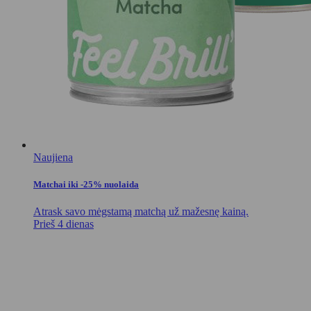
Naujiena
Matchai iki -25% nuolaida
Atrask savo mėgstamą matchą už mažesnę kainą.
Prieš 4 dienas