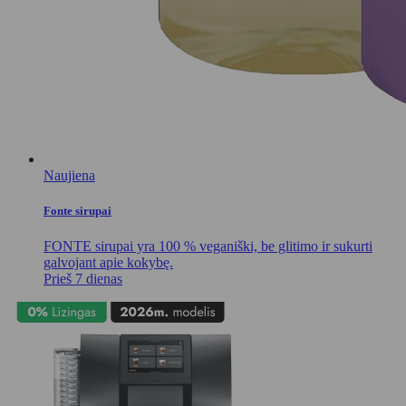
Naujiena
Fonte sirupai
FONTE sirupai yra 100 % veganiški, be glitimo ir sukurti
galvojant apie kokybę.
Prieš 7 dienas