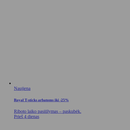
Naujiena
Royal T-sticks arbatoms iki -25%
Riboto laiko pasiūlymas – paskubėk.
Prieš 4 dienas