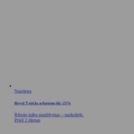
Naujiena
Royal T-sticks arbatoms iki -25%
Riboto laiko pasiūlymas – paskubėk.
Prieš 2 dienas