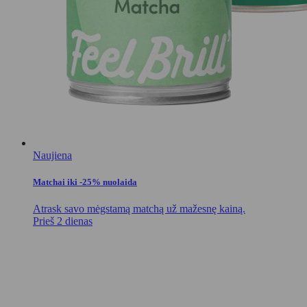
Naujiena
Matchai iki -25% nuolaida
Atrask savo mėgstamą matchą už mažesnę kainą.
Prieš 2 dienas