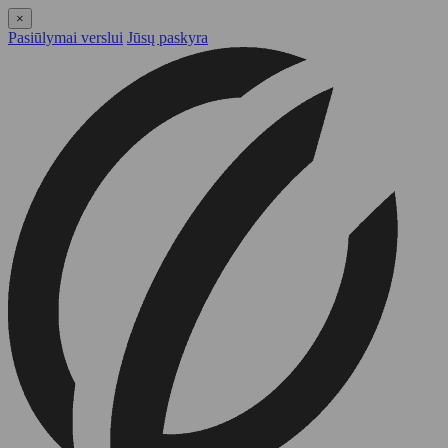
×
Pasiūlymai verslui
Jūsų paskyra