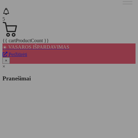
5
{{ cartProductCount }}
☀️ VASAROS IŠPARDAVIMAS
Peržiūrėti
×
×
Pranešimai