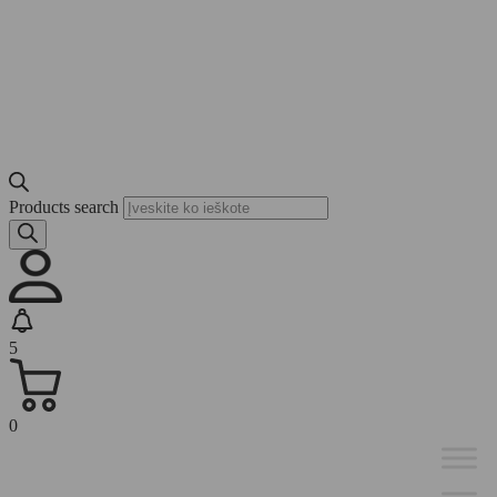
Products search
5
0