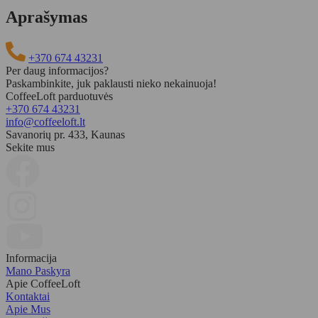
Aprašymas
+370 674 43231
Per daug informacijos?
Paskambinkite, juk paklausti nieko nekainuoja!
CoffeeLoft parduotuvės
+370 674 43231
info@coffeeloft.lt
Savanorių pr. 433, Kaunas
Sekite mus
Informacija
Mano Paskyra
Apie CoffeeLoft
Kontaktai
Apie Mus