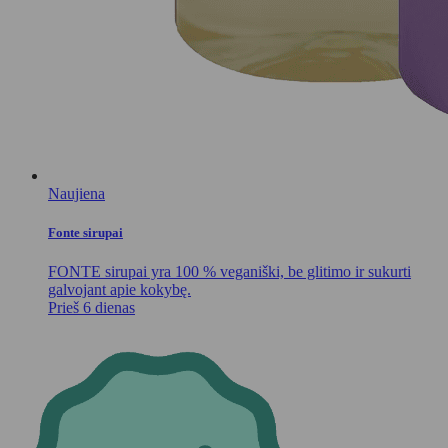
Naujiena
Fonte sirupai
FONTE sirupai yra 100 % veganiški, be glitimo ir sukurti
galvojant apie kokybę.
Prieš 6 dienas