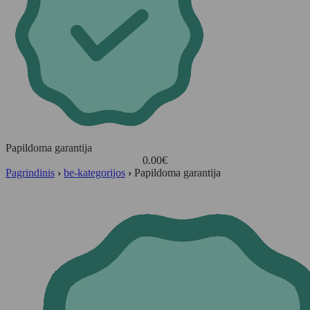
Papildoma garantija
0.00
€
Pagrindinis
›
be-kategorijos
›
Papildoma garantija