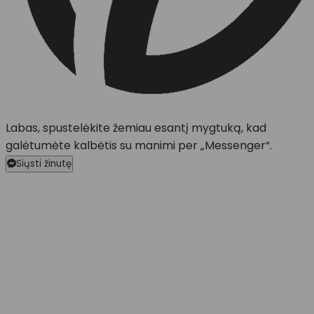
Labas, spustelėkite žemiau esantį mygtuką, kad
galėtumėte kalbėtis su manimi per „Messenger“.
Siųsti žinutę