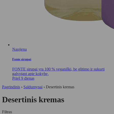
Naujiena
Fonte sirupai
FONTE sirupai yra 100 % veganiški, be glitimo ir sukurti
galvojant apie kokybę.
Prieš 9 dienas
Pagrindinis
›
Saldumynai
›
Desertinis kremas
Desertinis kremas
Filtras