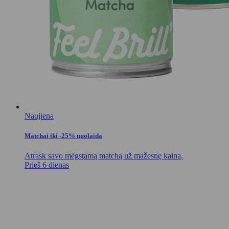
Naujiena
Matchai iki -25% nuolaida
Atrask savo mėgstamą matchą už mažesnę kainą.
Prieš 6 dienas