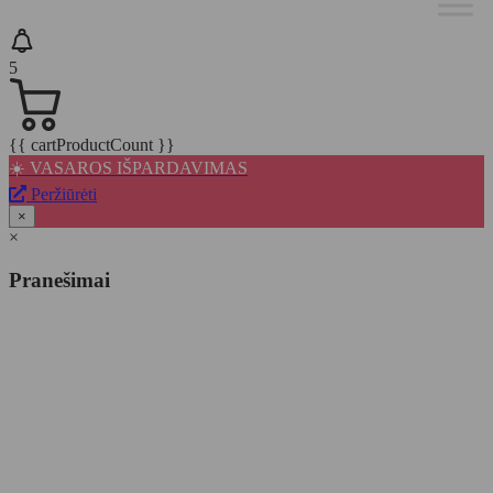
5
{{ cartProductCount }}
☀️ VASAROS IŠPARDAVIMAS
Peržiūrėti
×
×
Pranešimai