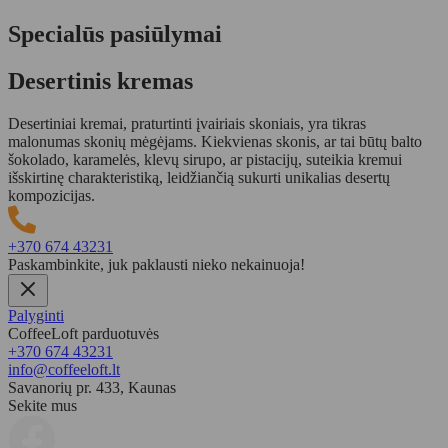
Specialūs pasiūlymai
Desertinis kremas
Desertiniai kremai, praturtinti įvairiais skoniais, yra tikras
malonumas skonių mėgėjams. Kiekvienas skonis, ar tai būtų balto
šokolado, karamelės, klevų sirupo, ar pistacijų, suteikia kremui
išskirtinę charakteristiką, leidžiančią sukurti unikalias desertų
kompozicijas.
+370 674 43231
Paskambinkite, juk paklausti nieko nekainuoja!
Palyginti
CoffeeLoft parduotuvės
+370 674 43231
info@coffeeloft.lt
Savanorių pr. 433, Kaunas
Sekite mus