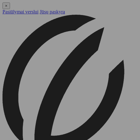
×
Pasiūlymai verslui
Jūsų paskyra