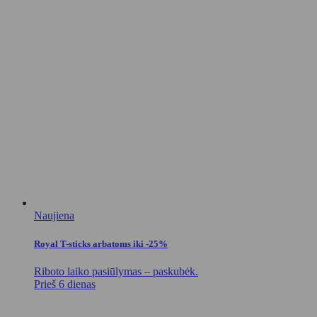
Naujiena
Royal T-sticks arbatoms iki -25%
Riboto laiko pasiūlymas – paskubėk.
Prieš 6 dienas