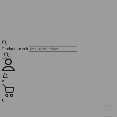
Products search
5
0