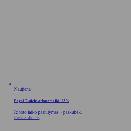
Naujiena
Royal T-sticks arbatoms iki -25%
Riboto laiko pasiūlymas – paskubėk.
Prieš 3 dienas