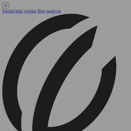
×
Pasiūlymai verslui
Jūsų paskyra