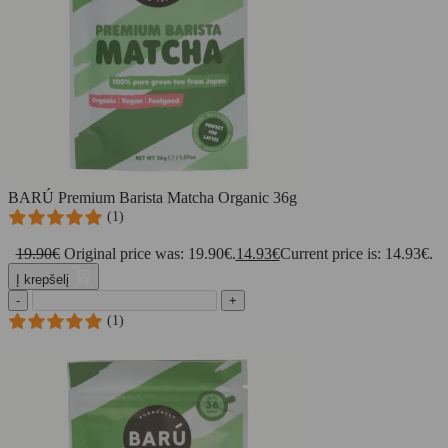
BARÚ Premium Barista Matcha Organic 36g
(1)
19.90
€
Original price was: 19.90€.
14.93
€
Current price is: 14.93€.
Į krepšelį
-
+
(1)