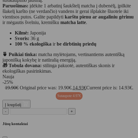
susikaupimo jausmą.
Paruošimas:
įdėkite 1 arbatinį šaukštelį matcha į dubenėlį, įpilkite
šlakelį karšto (ne verdančio) vandens ir gerai išplakite šluotele iki
vientisos putos. Galite papildyti
karštu pienu ar augaliniu gėrimu
ir mėgautis švelniu, kremišku
matcha latte
.
Kilmė:
Japonija
Svoris:
36 g
100 % ekologiška
ir
be dirbtinių priedų
🍵 Puikiai tinka:
matcha mylėtojams, vertinantiems autentišką
japonišką kokybę ir natūralią energiją.
🎁 Tobula dovana:
stilinga pakuotė, autentiškas skonis ir
ekologiškas pasirinkimas.
Nauja
-25%
19.90
€
Original price was: 19.90€.
14.93
€
Current price is: 14.93€.
Sutaupote
4.97
€
Į krepšelį
-
+
Jūsų kontaktai