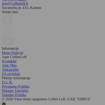
Klientų atsiliepimai
info@coffeeloft.lt
Savanorių pr. 433, Kaunas
BARÚ Premium Barista Matcha Organic 36g
Sekite mus
Rolandas
Rating: 5/5
**********
**********
Thu Dec 04 2025 16:41:36 GMT+0000 (Coordinated Universal Time
Informacija
Mano Paskyra
Apie CoffeeLoft
Kontaktai
Apie Mus
Tinklaraštis
ES projektai
Pirkėjo Informacija
D.U.K.
Privatumo Politika
Pirkimo Taisyklės
Slapukų Politika
© 2026 Visos teisės saugomos Coffee Loft. UAB "EMIVA"