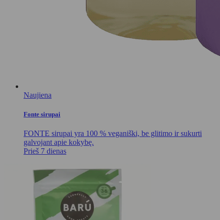
Naujiena
Fonte sirupai
FONTE sirupai yra 100 % veganiški, be glitimo ir sukurti
galvojant apie kokybę.
Prieš 7 dienas