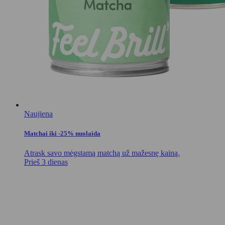
Naujiena
Matchai iki -25% nuolaida
Atrask savo mėgstamą matchą už mažesnę kainą.
Prieš 3 dienas