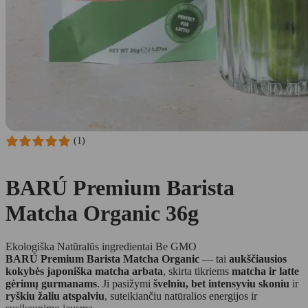
(1)
BARÚ Premium Barista
Matcha Organic 36g
Ekologiška
Natūralūs ingredientai
Be GMO
BARÚ Premium Barista Matcha Organic
— tai
aukščiausios
kokybės japoniška matcha arbata
, skirta tikriems
matcha ir latte
gėrimų gurmanams
. Ji pasižymi
švelniu, bet intensyviu skoniu
ir
ryškiu žaliu atspalviu
, suteikiančiu natūralios energijos ir