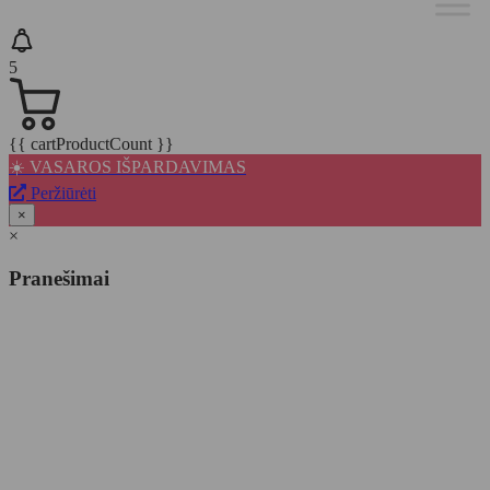
5
{{ cartProductCount }}
☀️ VASAROS IŠPARDAVIMAS
Peržiūrėti
×
×
Pranešimai