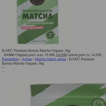
BARÚ Premium Barista Matcha Organic 36g
19.90
€
Original price was: 19.90€.
14.93
€
Current price is: 14.93€.
Pagrindinis
›
Arbata
›
Matcha žalioji arbata
›
BARÚ Premium
Barista Matcha Organic 36g
<
>