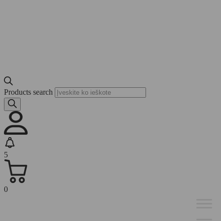
Products search
5
0