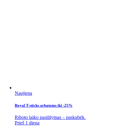
Naujiena
Royal T-sticks arbatoms iki -25%
Riboto laiko pasiūlymas – paskubėk.
Prieš 1 dieną