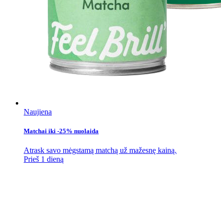
Naujiena
Matchai iki -25% nuolaida
Atrask savo mėgstamą matchą už mažesnę kainą.
Prieš 1 dieną