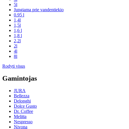
5l
Jungiama prie vandentiekio
0.95 l
1,4l
1,5l
1,6 l
1,8 l
2,2l
2l
4l
8l
Rodyti visus
Gamintojas
JURA
Bellezza
Delonghi
Dolce Gusto
Dr. Coffee
Melitta
Nespresso
Nivona