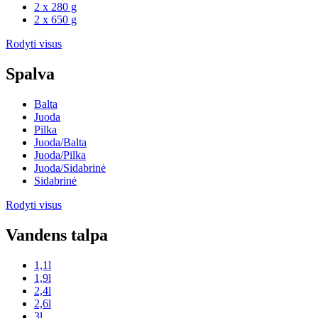
2 x 280 g
2 x 650 g
Rodyti visus
Spalva
Balta
Juoda
Pilka
Juoda/Balta
Juoda/Pilka
Juoda/Sidabrinė
Sidabrinė
Rodyti visus
Vandens talpa
1,1l
1,9l
2,4l
2,6l
3l