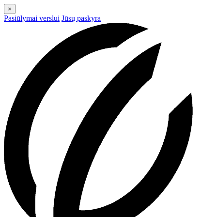
×
Pasiūlymai verslui
Jūsų paskyra