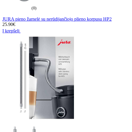
(0)
JURA pieno žarnelė su nerūdijančiojo plieno korpusu HP2
25.90
€
Į krepšelį