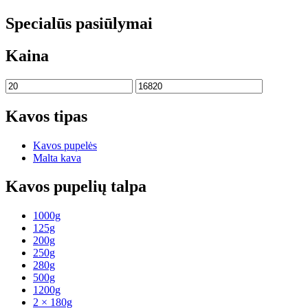
Specialūs pasiūlymai
Kaina
Kavos tipas
Kavos pupelės
Malta kava
Kavos pupelių talpa
1000g
125g
200g
250g
280g
500g
1200g
2 × 180g