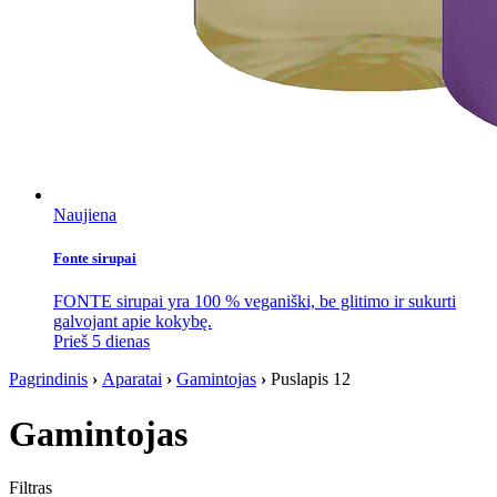
Naujiena
Fonte sirupai
FONTE sirupai yra 100 % veganiški, be glitimo ir sukurti
galvojant apie kokybę.
Prieš 5 dienas
Pagrindinis
›
Aparatai
›
Gamintojas
›
Puslapis 12
Gamintojas
Filtras