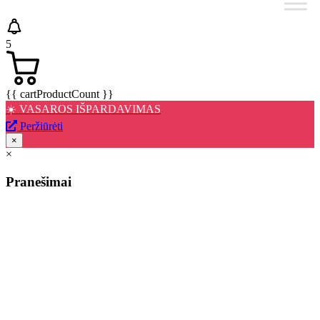
5
{{ cartProductCount }}
☀️ VASAROS IŠPARDAVIMAS
Peržiūrėti
×
×
Pranešimai