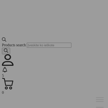
Products search
5
0