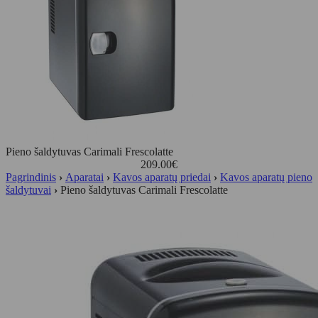
Pieno šaldytuvas Carimali Frescolatte
209.00
€
Pagrindinis
›
Aparatai
›
Kavos aparatų priedai
›
Kavos aparatų pieno
šaldytuvai
›
Pieno šaldytuvas Carimali Frescolatte