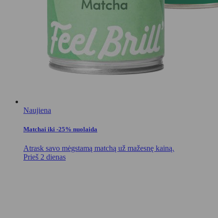
Naujiena
Matchai iki -25% nuolaida
Atrask savo mėgstamą matchą už mažesnę kainą.
Prieš 2 dienas