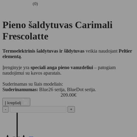
(0)
Pieno šaldytuvas Carimali
Frescolatte
Termoelektrinis šaldytuvas ir šildytuvas
veikia naudojant
Peltier
elementą
.
Įrenginyje yra
speciali anga pieno vamzdeliui
– patogiam
naudojimui su kavos aparatais.
Suderinamas su šiais modeliais:
Suderinamumas:
Blue26 serija, BlueDot serija.
209.00
€
Į krepšelį
-
+