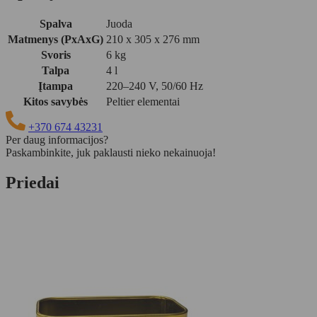
Spalva
Juoda
Matmenys (PxAxG)
210 x 305 x 276 mm
Svoris
6 kg
Talpa
4 l
Įtampa
220–240 V, 50/60 Hz
Kitos savybės
Peltier elementai
+370 674 43231
Per daug informacijos?
Paskambinkite, juk paklausti nieko nekainuoja!
Priedai