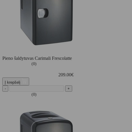
Pieno šaldytuvas Carimali Frescolatte
(0)
209.00
€
Į krepšelį
-
+
(0)