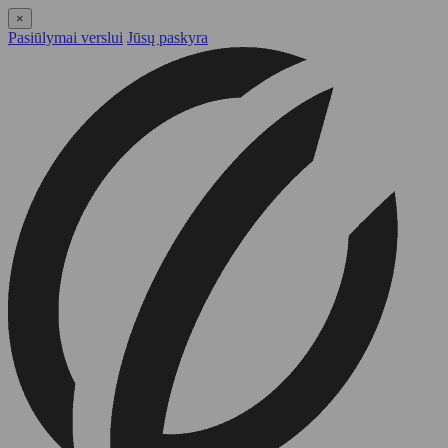
×
Pasiūlymai verslui
Jūsų paskyra