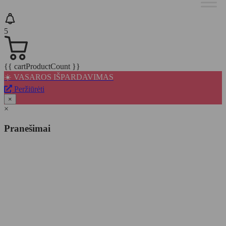
5
{{ cartProductCount }}
☀️ VASAROS IŠPARDAVIMAS
Peržiūrėti
×
×
Pranešimai