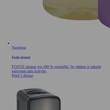
Naujiena
Fonte sirupai
FONTE sirupai yra 100 % veganiški, be glitimo ir sukurti
galvojant apie kokybę.
Prieš 5 dienas