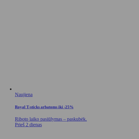
Naujiena
Royal T-sticks arbatoms iki -25%
Riboto laiko pasiūlymas – paskubėk.
Prieš 2 dienas