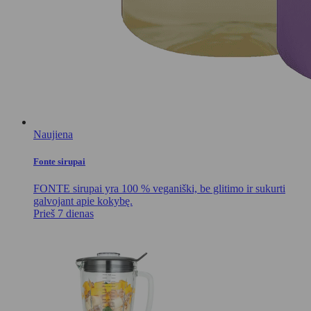
Naujiena
Fonte sirupai
FONTE sirupai yra 100 % veganiški, be glitimo ir sukurti
galvojant apie kokybę.
Prieš 7 dienas