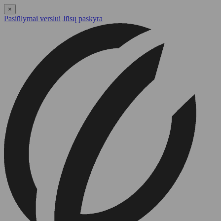
×
Pasiūlymai verslui
Jūsų paskyra