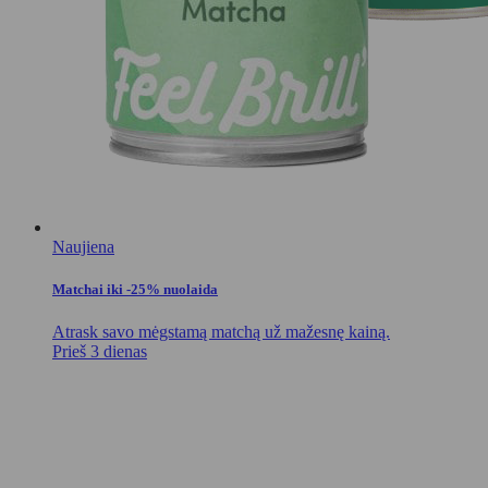
Naujiena
Matchai iki -25% nuolaida
Atrask savo mėgstamą matchą už mažesnę kainą.
Prieš 3 dienas