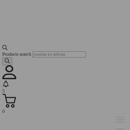
Products search
5
0