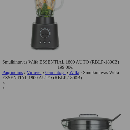
Smulkintuvas Wilfa ESSENTIAL 1800 AUTO (RBLP-1800B)
199.00
€
Pagrindinis
›
Virtuvei
›
Gamintojai
›
Wilfa
›
Smulkintuvas Wilfa
ESSENTIAL 1800 AUTO (RBLP-1800B)
<
>