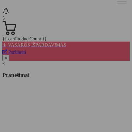
5
{{ cartProductCount }}
☀️ VASAROS IŠPARDAVIMAS
Peržiūrėti
×
×
Pranešimai