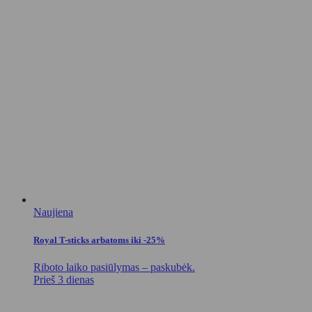
Naujiena
Royal T-sticks arbatoms iki -25%
Riboto laiko pasiūlymas – paskubėk.
Prieš 3 dienas